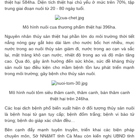
thiệt hại 584ha. Diện tích thiệt hại chủ yếu ở mức trên 70%, tập
trung giai đoạn nuôi từ 20 - 80 ngày tuổi.
Mô hình nuôi cua thương phẩm thiệt hại 396ha.
Nguyên nhân thủy sản thiệt hại phần lớn do môi trường thời tiết
nắng nóng gay gắt kéo dài làm cho nước bốc hơi nhiều, mực
nước trong ao nuôi thủy sản giảm đi, nước trong ao cạn và sắc
lại, mặt trảng khô cạn nước, nhiệt độ trong ao và độ mặn tăng
cao. Qua đó, gây ảnh hưởng đến sức khỏe, sức đề kháng thủy
sản nuôi tạo điều kiện cho mầm bệnh tồn lưu phát triển mạnh
trong môi trường; gây bệnh cho thủy sản nuôi.
Mô hình nuôi tôm siêu thâm canh, thâm canh, bán thâm canh
thiệt hại trên 246ha.
Các loại dịch bệnh phổ biến xuất hiện ở đối tượng thủy sản nuôi
là bệnh hoại tử gan tụy cấp; bệnh đốm trắng; bệnh vi bào tử
trùng; bệnh do giáp xác chân đều…
Bên cạnh đẩy mạnh tuyên truyền, triển khai các biện pháp
chuyên môn, Sở NN&MT tỉnh Cà Mau còn kiến nghị UBND tỉnh