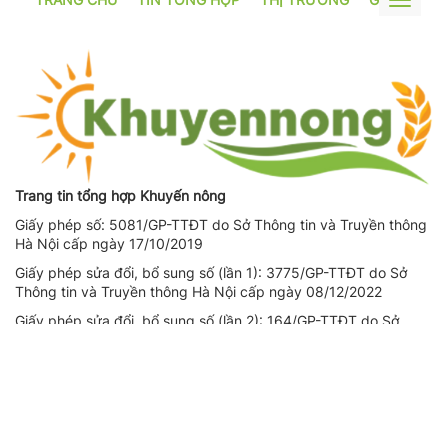
Toggle
navigat
Trang tin tổng hợp Khuyến nông
Giấy phép số: 5081/GP-TTĐT do Sở Thông tin và Truyền thông
Hà Nội cấp ngày 17/10/2019
Giấy phép sửa đổi, bổ sung số (lần 1): 3775/GP-TTĐT do Sở
Thông tin và Truyền thông Hà Nội cấp ngày 08/12/2022
Giấy phép sửa đổi, bổ sung số (lần 2): 164/GP-TTĐT do Sở
Thông tin và Truyền thông Hà Nội cấp ngày 14/08/2023
Người chịu trách nhiệm nội dung trang thông tin điện tử tổng
hợp: Giám Đốc - Phạm Ngọc Thuấn
Liên hệ quảng cáo
CÔNG TY TNHH DỊCH VỤ THÔNG TIN VÀ PHÁT TRIỂN NỘI