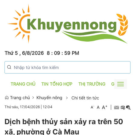
Thứ 5 , 6/8/2026
8
:
10
:
00
PM
TRANG CHỦ
TIN TỔNG HỢP
THỊ TRƯỜNG
GƯƠNG SẢ
Toggle
navigat
Trang chủ
Khuyến nông
Chi tiết tin tức
+
A
-
A
|
Thứ sáu, 17/04/2026
|
12:04
A
Dịch bệnh thủy sản xảy ra trên 50
xã, phường ở Cà Mau