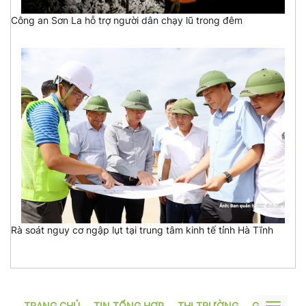
Công an Sơn La hỗ trợ người dân chạy lũ trong đêm
Rà soát nguy cơ ngập lụt tại trung tâm kinh tế tỉnh Hà Tĩnh
TRANG CHỦ
TIN TỔNG HỢP
THỊ TRƯỜNG
GƯƠNG SẢ