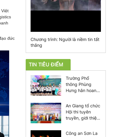
 Việt
istics
oanh
 đạo đức
Chương trình: Người là niềm tin tất
thắng
TIN TIÊU ĐIỂM
Trường Phổ
thông Phùng
Hưng hân hoan
chào đón tân học
sinh năm 2026
An Giang tổ chức
Hội thi tuyên
truyền, giới thiệu
sách dành cho
học sinh
Công an Sơn La