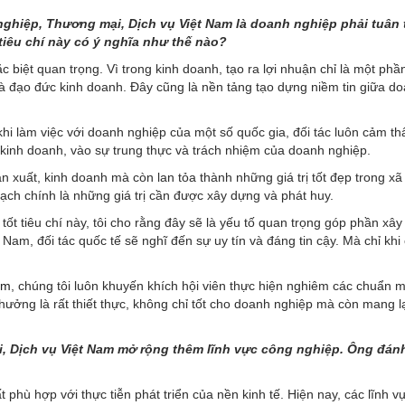
nghiệp, Thương mại, Dịch vụ Việt Nam là doanh nghiệp phải tuân 
tiêu chí này có ý nghĩa như thế nào?
ặc biệt quan trọng. Vì trong kinh doanh, tạo ra lợi nhuận chỉ là một phầ
là đạo đức kinh doanh. Đây cũng là nền tảng tạo dựng niềm tin giữa d
khi làm việc với doanh nghiệp của một số quốc gia, đối tác luôn cảm th
 kinh doanh, vào sự trung thực và trách nhiệm của doanh nghiệp.
 xuất, kinh doanh mà còn lan tỏa thành những giá trị tốt đẹp trong xã 
ch chính là những giá trị cần được xây dựng và phát huy.
t tiêu chí này, tôi cho rằng đây sẽ là yếu tố quan trọng góp phần xâ
Nam, đối tác quốc tế sẽ nghĩ đến sự uy tín và đáng tin cậy. Mà chỉ khi
am
, chúng tôi luôn khuyến khích hội viên thực hiện nghiêm các chuẩn 
thưởng là rất thiết thực, không chỉ tốt cho doanh nghiệp mà còn mang lại
, Dịch vụ Việt Nam mở rộng thêm lĩnh vực công nghiệp. Ông đánh
t phù hợp với thực tiễn phát triển của nền kinh tế. Hiện nay, các lĩnh 