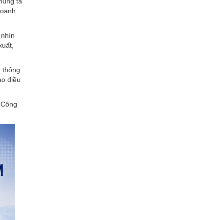
húng ta
 doanh
 nhìn
xuất,
, thông
ạo điều
ộ Công