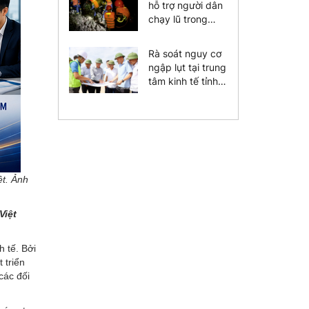
hỗ trợ người dân
chạy lũ trong
đêm
Rà soát nguy cơ
ngập lụt tại trung
tâm kinh tế tỉnh
Hà Tĩnh
ệt. Ảnh
Việt
h tế. Bởi
 triển
các đối