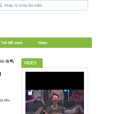
Trái đất xanh
Video
VIDEO
g
p tiêu