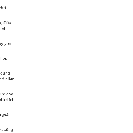
thủ
n, điều
oanh
ấy yên
hội.
y dựng
 có niềm
mực đạo
 lợi ích
 giá
vực công