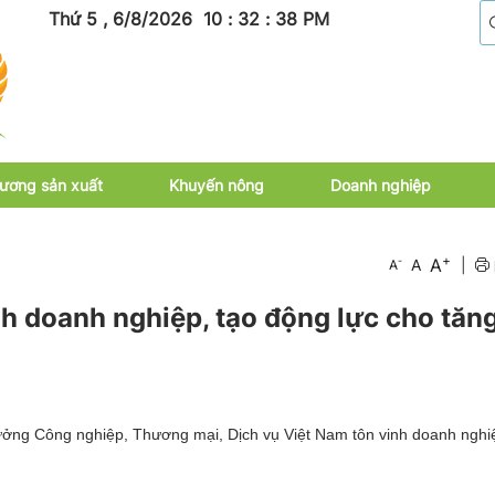
Thứ 5 , 6/8/2026
10
:
32
:
40
PM
ương sản xuất
Khuyến nông
Doanh nghiệp
+
A
-
A
|
A
h doanh nghiệp, tạo động lực cho tăn
ởng Công nghiệp, Thương mại, Dịch vụ Việt Nam tôn vinh doanh nghiệ