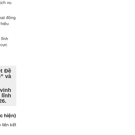
ịch vụ
hoạt động
 hiệu
 lĩnh
 cực
t Đề
” và
vinh
 lĩnh
26.
c hiện)
 liên kết