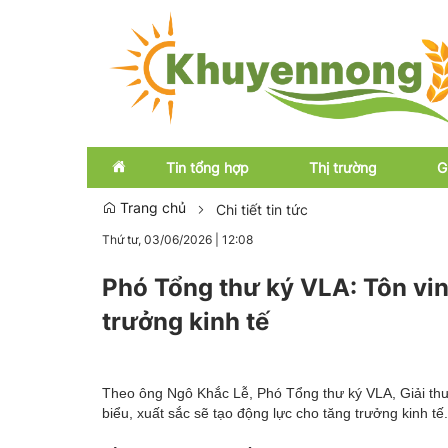
Tin tổng hợp
Thị trường
G
Trang chủ
Chi tiết tin tức
Thứ tư, 03/06/2026
|
12:08
Emagazine
Trong nước
Phó Tổng thư ký VLA: Tôn vin
OCOP
Quốc tế
trưởng kinh tế
Theo ông Ngô Khắc Lễ, Phó Tổng thư ký VLA, Giải thư
biểu, xuất sắc sẽ tạo động lực cho tăng trưởng kinh tế.