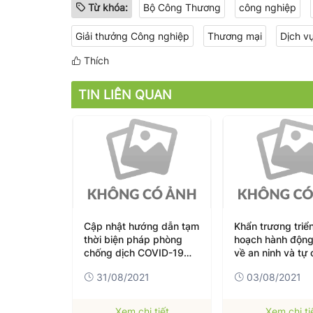
Từ khóa:
Bộ Công Thương
công nghiệp
Giải thưởng Công nghiệp
Thương mại
Dịch v
Thích
TIN LIÊN QUAN
ng dẫn tạm
Khẩn trương triển khai Kế
Doanh nghiệp Mỹ
p phòng
hoạch hành động ASEAN
cận thị trường RC
OVID-19
về an ninh và tự cường
giá 25 nghìn tỷ 
21
vắc xin
thông qua các hi
03/08/2021
03/08/2021
hiện có
tiết
Xem chi tiết
Xem chi ti