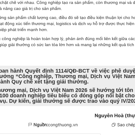
 chặt chẽ với nhau. Công nghiệp tạo ra sản phẩm, còn thương mại và d
à nâng cao giá trị cho sản phẩm.
hững sản phẩm chất lượng cao, điều đó sẽ tạo điều kiện thuận lợi cho 
ạt động xúc tiến thương mại, logistics và dịch vụ hỗ trợ được thực hiện
iệp phát triển mạnh hơn.
 công nghiệp là hoàn toàn hợp lý, phản ánh đúng mối liên kết giữa các
giúp giải thưởng có sức lan tỏa lớn hơn và mang lại những kết quả tích
ban hành Quyết định 1114/QĐ-BCT về việc phê duyệ
 thưởng “Công nghiệp, Thương mại, Dịch vụ Việt Nam
ành Quy chế xét tặng giải thưởng.
hương mại, Dịch vụ Việt Nam 2026 sẽ hướng tới tôn 
100 doanh nghiệp tiêu biểu có đóng góp nổi bật cho
ụ. Dự kiến, giải thưởng sẽ được trao vào quý IV/20
Nguyễn Hoà (thự
Nguồn:
congthuong.vn
Sao chép