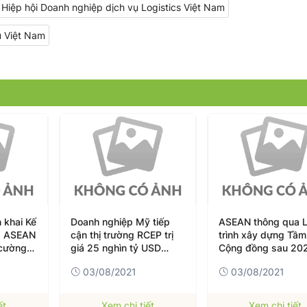
Hiệp hội Doanh nghiệp dịch vụ Logistics Việt Nam
ụ Việt Nam
 tiếp
ASEAN thông qua Lộ
Công văn của Bộ Y 
EP trị
trình xây dựng Tầm nhìn
Về việc tăng tốc độ
USD
Cộng đồng sau 2025
diện bao phủ tiêm 
ệp định
xin phòng COVID-1
03/08/2021
03/08/2021
ết
Xem chi tiết
Xem chi tiết