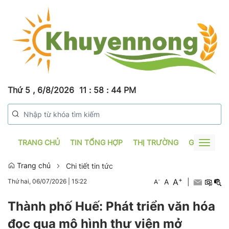
Thứ 5 , 6/8/2026
11
:
58
:
44
PM
TRANG CHỦ
TIN TỔNG HỢP
THỊ TRƯỜNG
GƯƠNG SẢ
Toggle
navigat
Trang chủ
Chi tiết tin tức
+
A
-
A
|
Thứ hai, 06/07/2026
|
15:22
A
Thành phố Huế: Phát triển văn hóa
đọc qua mô hình thư viện mở