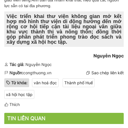
lực sẵn có tại địa phương.
Việc triển khai thư viện không gian mở kết
hợp mô hình thư viện di động hướng đến mở
rộng cơ hội tiếp cận tài liệu ngoại văn giữa
khu vực thành thị và nông thôn; đồng thời
góp phần phát triển phong trào đọc sách và
xây dựng xã hội học tập.
Nguyễn Ngọc
Tác giả:
Nguyễn Ngọc
Nguồn:
congthuong.vn
Sao chép liên kết
Từ khóa:
văn hoá đọc
Thành phố Huế
xã hội học tập
Thích
TIN LIÊN QUAN