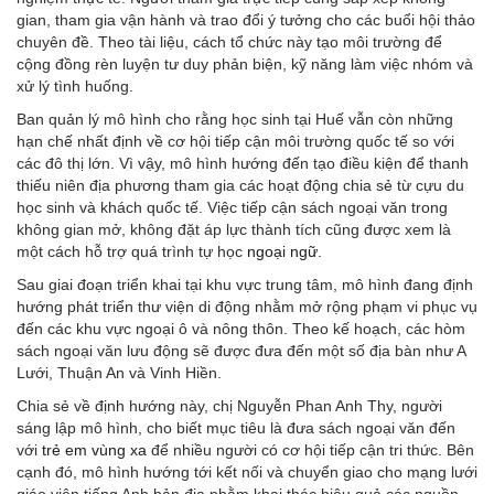
gian, tham gia vận hành và trao đổi ý tưởng cho các buổi hội thảo
chuyên đề. Theo tài liệu, cách tổ chức này tạo môi trường để
cộng đồng rèn luyện tư duy phản biện, kỹ năng làm việc nhóm và
xử lý tình huống.
Ban quản lý mô hình cho rằng học sinh tại Huế vẫn còn những
hạn chế nhất định về cơ hội tiếp cận môi trường quốc tế so với
các đô thị lớn. Vì vậy, mô hình hướng đến tạo điều kiện để thanh
thiếu niên địa phương tham gia các hoạt động chia sẻ từ cựu du
học sinh và khách quốc tế. Việc tiếp cận sách ngoại văn trong
không gian mở, không đặt áp lực thành tích cũng được xem là
một cách hỗ trợ quá trình tự học
ngoại ngữ.
Sau giai đoạn triển khai tại khu vực trung tâm, mô hình đang định
hướng phát triển thư viện di động nhằm mở rộng phạm vi phục vụ
đến các khu vực ngoại ô và nông thôn. Theo kế hoạch, các hòm
sách ngoại văn lưu động sẽ được đưa đến một số địa bàn như A
Lưới, Thuận An và Vinh Hiền.
Chia sẻ về định hướng này, chị Nguyễn Phan Anh Thy, người
sáng lập mô hình, cho biết mục tiêu là đưa sách ngoại văn đến
với
trẻ em vùng xa
để nhiều người có cơ hội tiếp cận tri thức. Bên
cạnh đó, mô hình hướng tới kết nối và chuyển giao cho mạng lưới
giáo viên tiếng Anh bản địa nhằm khai thác hiệu quả các nguồn