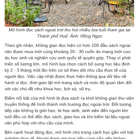
Mô hình đọc sách ngoài trời thu hút nhiều lứa tuổi tham gia tại
Thành phố Huế. Ảnh: Hồng Ngọc
Theo ghi nhận, không gian đọc hiện có hơn 100 đầu sách ngoại
văn được mua mới cùng khoảng 20 - 30 cuốn do mạng lưới cựu
du học sinh và nghiên cứu sinh quốc tế quyên góp. Thay vì phát
triển số lượng lớn, mô hình lựa chọn cách bổ sung học liệu định
kỳ 2 - 3 tháng một lần trên cơ sở theo dõi nhu cầu thực tế của
người đọc. Việc cập nhật được thực hiện thông qua dữ liệu về
hành vi đọc, thời gian lật mở trang sách và mức độ quan tâm đối
với các chủ đề như khoa học, lịch sử, vũ trụ.
Điểm nổi bật của mô hình là đưa sách ra khỏi không gian thư viện
truyền thống để hình thành môi trường đọc ngoài trời. Đối tượng
tiếp cận không bị giới hạn, từ
học sinh, sinh viên
đến người lớn
tuổi đều có thể đến đọc sách, giao lưu và tìm kiếm tài liệu ngoại
văn phù hợp với nhu cầu của mình.
Bên cạnh hoạt động đọc, mô hình chú trọng cách học gắn với trải
nghiệm thực tế. Người tham gia trực tiếp cùng sắp xếp không