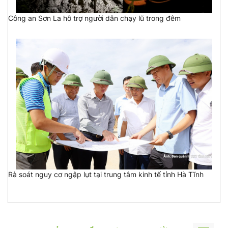
Công an Sơn La hỗ trợ người dân chạy lũ trong đêm
Rà soát nguy cơ ngập lụt tại trung tâm kinh tế tỉnh Hà Tĩnh