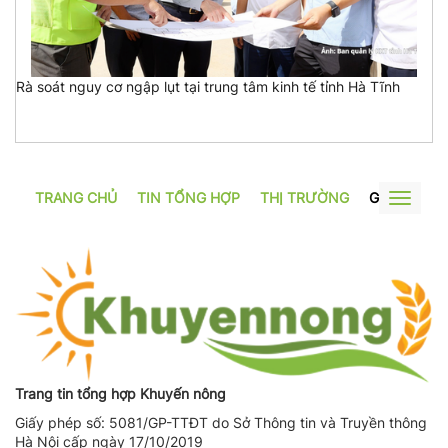
Rà soát nguy cơ ngập lụt tại trung tâm kinh tế tỉnh Hà Tĩnh
TRANG CHỦ
TIN TỔNG HỢP
THỊ TRƯỜNG
GƯƠNG SẢ
Toggle
navigat
Trang tin tổng hợp Khuyến nông
Giấy phép số: 5081/GP-TTĐT do Sở Thông tin và Truyền thông
Hà Nội cấp ngày 17/10/2019