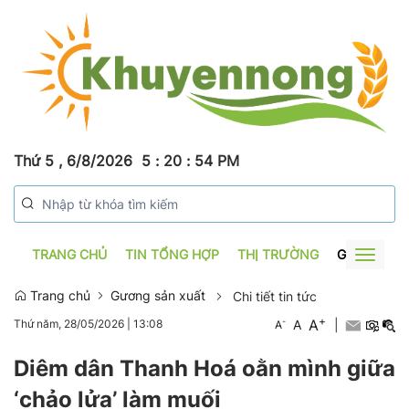
Thứ 5 , 6/8/2026
5
:
20
:
56
PM
TRANG CHỦ
TIN TỔNG HỢP
THỊ TRƯỜNG
GƯƠNG SẢ
Toggle
navigat
Trang chủ
Gương sản xuất
Chi tiết tin tức
+
A
-
A
|
Thứ năm, 28/05/2026
|
13:08
A
Diêm dân Thanh Hoá oằn mình giữa
‘chảo lửa’ làm muối