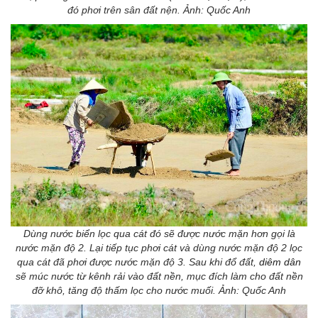
đó phơi trên sân đất nện. Ảnh: Quốc Anh
Dùng nước biển lọc qua cát đó sẽ được nước mặn hơn gọi là
nước mặn độ 2. Lại tiếp tục phơi cát và dùng nước mặn độ 2 lọc
qua cát đã phơi được nước mặn độ 3. Sau khi đổ đất,
diêm dân
sẽ múc nước từ kênh rải vào đất nền, mục đích làm cho đất nền
đỡ khô, tăng độ thấm lọc cho nước muối. Ảnh: Quốc Anh