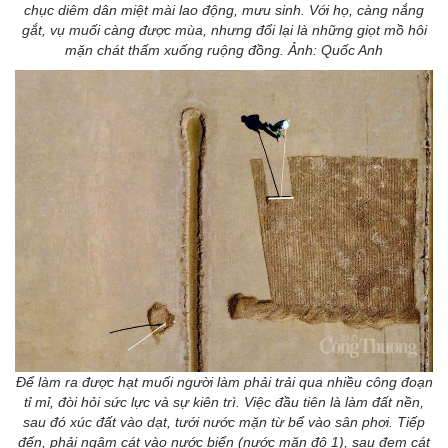
chục diêm dân miệt mài lao động, mưu sinh. Với họ, càng nắng
gắt, vụ muối càng được mùa, nhưng đổi lại là những giọt mồ hôi
mặn chát thấm xuống ruộng đồng. Ảnh: Quốc Anh
Để làm ra được hạt muối người làm phải trải qua nhiều công đoạn
tỉ mỉ, đòi hỏi sức lực và sự kiên trì. Việc đầu tiên là làm đất nền,
sau đó xúc đất vào dạt, tưới nước mặn từ bể vào sân phơi. Tiếp
đến, phải ngâm cát vào nước biển (nước mặn độ 1), sau đem cát