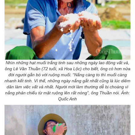
Nhìn những hạt muối trắng tinh sau những ngày lao động vất vả,
ông Lê Văn Thuần (72 tuổi, xã Hoa Lộc) cho biết, ông có hơn nửa
đời người gắn bó với ruộng muối. “Nắng càng to thì muối càng
nhanh kết tinh. Vì thế, những ngày nắng gắt nhất cũng là lúc diêm
dân làm việc vất vả nhất. Người mới làm thường dễ bị choáng vì
nắng phản chiếu từ mặt ruộng lên rất nóng”, ông Thuần nói. Ảnh:
Quốc Anh