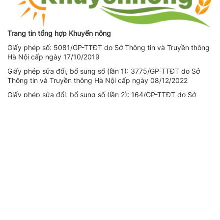
Trang tin tổng hợp Khuyến nông
Giấy phép số: 5081/GP-TTĐT do Sở Thông tin và Truyền thông
Hà Nội cấp ngày 17/10/2019
Giấy phép sửa đổi, bổ sung số (lần 1): 3775/GP-TTĐT do Sở
Thông tin và Truyền thông Hà Nội cấp ngày 08/12/2022
Giấy phép sửa đổi, bổ sung số (lần 2): 164/GP-TTĐT do Sở
Thông tin và Truyền thông Hà Nội cấp ngày 14/08/2023
Người chịu trách nhiệm nội dung trang thông tin điện tử tổng
hợp: Giám Đốc - Phạm Ngọc Thuấn
Liên hệ quảng cáo
CÔNG TY TNHH DỊCH VỤ THÔNG TIN VÀ PHÁT TRIỂN NỘI
DUNG DATASHARE
Địa chỉ:
Tầng 2, Tòa nhà 29T1 Hoàng Đạo Thúy, Phường Yên
Hòa, Thành phố Hà Nội
SĐT:
0971521639