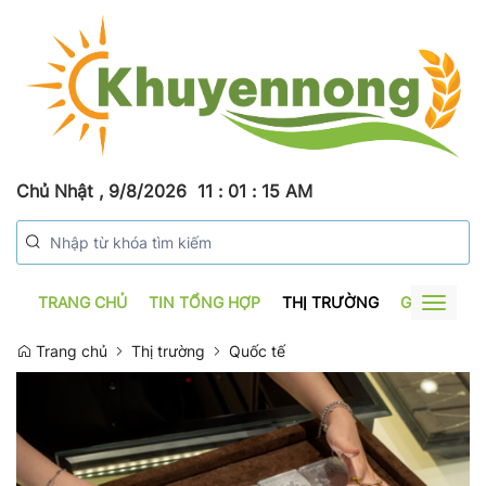
Chủ Nhật , 9/8/2026
11
:
01
:
16
AM
TRANG CHỦ
TIN TỔNG HỢP
THỊ TRƯỜNG
GƯƠNG SẢ
Toggle
navigat
Trang chủ
Thị trường
Quốc tế