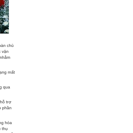
bàn chủ
c vận
g nhằm
rạng mất
ng qua
hỗ trợ
óp phần
ng hóa
u thụ