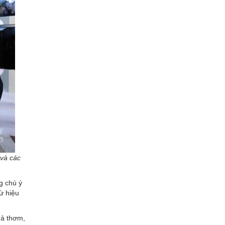
 và các
g chú ý
ừ hiệu
uả thơm,