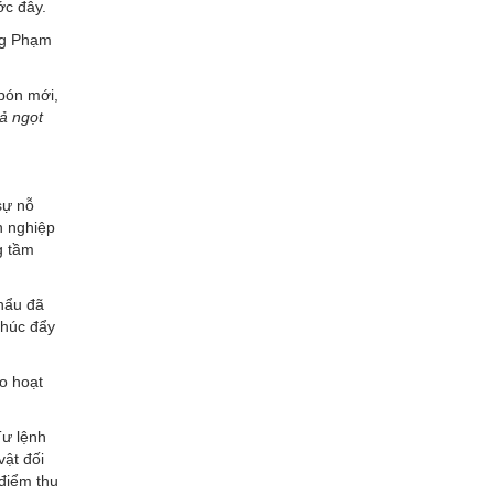
ớc đây.
g Phạm
 bón mới,
ả ngọt
sự nỗ
h nghiệp
g tầm
khẩu đã
thúc đẩy
o hoạt
Tư lệnh
vật đối
 điểm thu