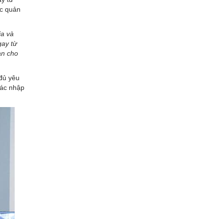
ác quản
ia và
gay từ
àn cho
đủ yêu
tác nhập