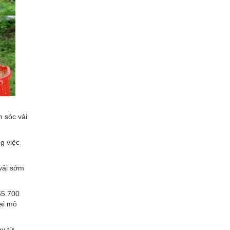
m sóc vải
ng việc
 vải sớm
55.700
hai mô
y từ