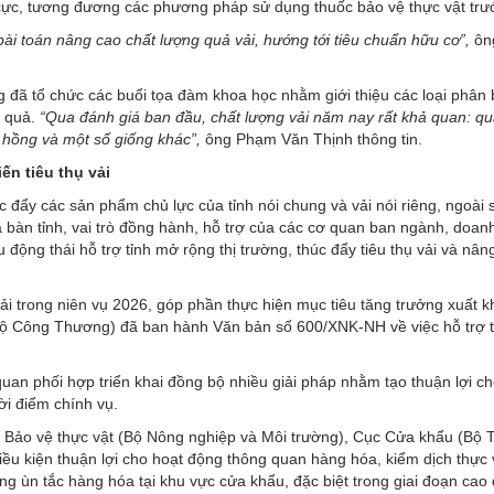
 cực, tương đương các phương pháp sử dụng thuốc bảo vệ thực vật trư
ài toán nâng cao chất lượng quả vải, hướng tới tiêu chuẩn hữu cơ”,
ôn
 đã tổ chức các buổi tọa đàm khoa học nhằm giới thiệu các loại phân
g quả.
“Qua đánh giá ban đầu, chất lượng vải năm nay rất khả quan: qu
 hồng và một số giống khác”,
ông Phạm Văn Thịnh thông tin.
ến tiêu thụ vải
đẩy các sản phẩm chủ lực của tỉnh nói chung và vải nói riêng, ngoài 
a bàn tỉnh, vai trò đồng hành, hỗ trợ của các cơ quan ban ngành, doan
động thái hỗ trợ tỉnh mở rộng thị trường, thúc đẩy tiêu thụ vải và nân
ải trong niên vụ 2026, góp phần thực hiện mục tiêu tăng trưởng xuất 
(Bộ Công Thương) đã ban hành Văn bản số 600/XNK-NH về việc hỗ trợ 
uan phối hợp triển khai đồng bộ nhiều giải pháp nhằm tạo thuận lợi ch
ời điểm chính vụ.
và Bảo vệ thực vật (Bộ Nông nghiệp và Môi trường), Cục Cửa khẩu (Bộ 
ều kiện thuận lợi cho hoạt động thông quan hàng hóa, kiểm dịch thực 
rạng ùn tắc hàng hóa tại khu vực cửa khẩu, đặc biệt trong giai đoạn cao