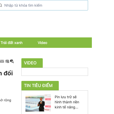
Trái đất xanh
Video
VIDEO
n đổi
TIN TIÊU ĐIỂM
Pin lưu trữ sẽ
mở rộng
hình thành nền
kinh tế năng
lượng mới