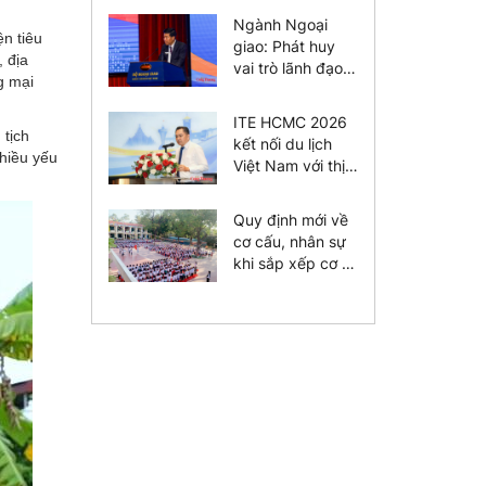
Ngành Ngoại
n tiêu
giao: Phát huy
 địa
vai trò lãnh đạo
g mại
của tổ chức
Đảng
ITE HCMC 2026
tịch
kết nối du lịch
nhiều yếu
Việt Nam với thị
trường toàn cầu
Quy định mới về
cơ cấu, nhân sự
khi sắp xếp cơ sở
giáo dục