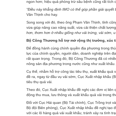
ngon hơn; hiệu quả phòng trừ sâu bệnh cũng rất tích
“Điều này khẳng định IMO có thể góp phần giải quyết b
Văn Thịnh cho hay.
Song song với đó, theo ông Phạm Văn Thịnh, tỉnh cũng
vừa giúp nâng cao năng suất, vừa cải thiện chất lượn
hơn, thơm hơn ở nhiều giống như vải trứng, vải sớm, u
Bộ Công Thương hỗ trợ mở rộng thị trường, xúc ti
Để đồng hành cùng chính quyền địa phương trong thúc 
lực của chính quyền, người dân, doanh nghiệp trên đị
rất quan trọng. Trong đó, Bộ Công Thương đã có nhiều 
nông sản địa phương trong nước cũng như xuất khẩu.
Cụ thể, nhằm hỗ trợ công tác tiêu thụ,
xuất khẩu
quả v
đề ra, ngay từ đầu vụ vải sớm, Cục Xuất nhập khẩu 
tiêu thụ quả vải.
Theo đó, Cục Xuất nhập khẩu đề nghị các đơn vị liên q
động thu mua, lưu thông và xuất khẩu quả vải trong th
Đối với Cục Hải quan (Bộ Tài chính), Cục Trồng trọt 
Bộ đội Biên phòng), Cục Xuất nhập khẩu đề nghị tạo đi
với các lô hàng quả vải xuất khẩu; tránh xảy ra tình t