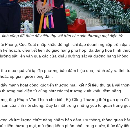
tỉnh cũng đã thúc đẩy tiêu thụ vải trên các sàn thương mại điện tử
ải Phòng, Cục Xuất nhập khẩu đề nghị chỉ đạo doanh nghiệp trên địa 
nh kế hoạch, điều tiết tiến độ giao hàng phù hợp; đa dạng hóa hình thứ
i đường sắt liên vận qua các cửa khẩu đường sắt và đường hàng khôn
 thu mua quả vải tại địa phương bảo đảm hiệu quả, tránh xảy ra tình t
 hoặc ép giá người nông dân.
đẩy mạnh hoạt động xúc tiến thương mại, kết nối tiêu thụ quả vải thô
 thương mại điện tử cũng như các thị trường xuất khẩu tiềm năng.
ơng
, ông Phạm Văn Thịnh cho biết, Bộ Công Thương thời gian qua đã 
ông sản của tỉnh nói chung. Đây là một trong những yếu tố quan trọng g
phương và lực lượng chức năng nhằm bảo đảm lưu thông, thông quan hà
, xúc tiến thương mại, mở rộng kênh phân phối trong nước, thúc đẩy tiê