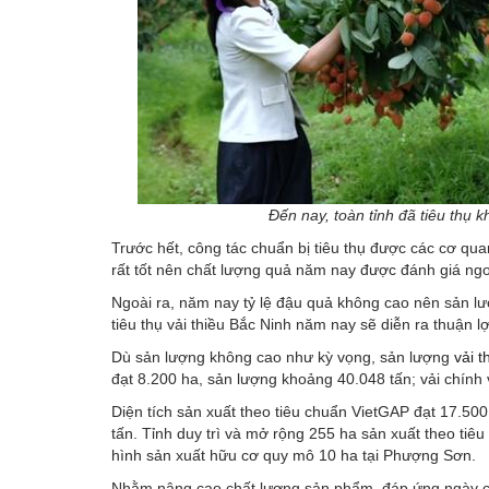
Đến nay, toàn tỉnh đã tiêu thụ 
Trước hết, công tác chuẩn bị tiêu thụ được các cơ qu
rất tốt nên chất lượng quả năm nay được đánh giá n
Ngoài ra, năm nay tỷ lệ đậu quả không cao nên sản lượn
tiêu thụ vải thiều Bắc Ninh năm nay sẽ diễn ra thuận lợ
Dù sản lượng không cao như kỳ vọng, sản lượng
vải t
đạt 8.200 ha, sản lượng khoảng 40.048 tấn; vải chính
Diện tích sản xuất theo tiêu chuẩn VietGAP đạt 17.500
tấn. Tỉnh duy trì và mở rộng 255 ha sản xuất theo tiê
hình sản xuất hữu cơ quy mô 10 ha tại Phượng Sơn.
Nhằm nâng cao chất lượng sản phẩm, đáp ứng ngày cà