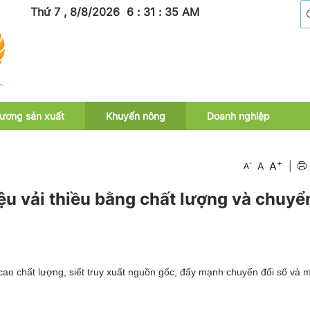
Thứ 7 , 8/8/2026
6
:
31
:
36
AM
ương sản xuất
Khuyến nông
Doanh nghiệp
+
A
-
A
|
A
u vải thiều bằng chất lượng và chuyể
ao chất lượng, siết truy xuất nguồn gốc, đẩy mạnh chuyển đổi số và 