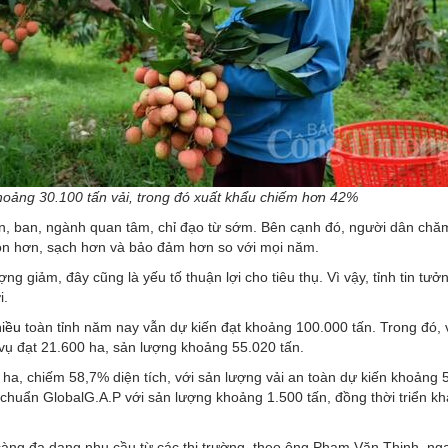
khoảng 30.100 tấn vải, trong đó xuất khẩu chiếm hơn 42%
an, ban, ngành quan tâm, chỉ đạo từ sớm. Bên cạnh đó, người dân chă
gon hơn, sạch hơn và bảo đảm hơn so với mọi năm.
g giảm, đây cũng là yếu tố thuận lợi cho tiêu thụ. Vì vậy, tỉnh tin tưở
i.
hiều
toàn tỉnh năm nay vẫn dự kiến đạt khoảng 100.000 tấn. Trong đó,
 vụ đạt 21.600 ha, sản lượng khoảng 55.020 tấn.
 ha, chiếm 58,7% diện tích, với sản lượng vải an toàn dự kiến khoảng 
u chuẩn GlobalG.A.P với sản lượng khoảng 1.500 tấn, đồng thời triển k
ng đa dạng nhu cầu từ các thị trường, theo ông Phạm Văn Thịnh, nga