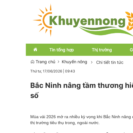
Tin tổng hợp
Thị trường
G
Trang chủ
Khuyến nông
Chi tiết tin tức
Thứ tư, 17/06/2026
|
09:43
Emagazine
Trong nước
Bắc Ninh nâng tầm thương hiệ
OCOP
Quốc tế
số
Mùa vải 2026 mở ra nhiều kỳ vọng khi Bắc Ninh nâng c
thị trường tiêu thụ trong, ngoài nước.