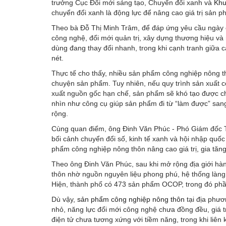
trưởng Cục Đổi mới sáng tạo, Chuyển đổi xanh và
Khu
chuyển đổi xanh là động lực để nâng cao giá trị sản 
Theo bà Đỗ Thị Minh Trâm, để đáp ứng yêu cầu ngày 
công nghệ, đổi mới quản trị, xây dựng thương hiệu và 
dùng đang thay đổi nhanh, trong khi cạnh tranh giữa
nét.
Thực tế cho thấy, nhiều sản phẩm công nghiệp nông th
chuyện sản phẩm. Tuy nhiên, nếu quy trình sản xuất 
xuất nguồn gốc hạn chế, sản phẩm sẽ khó tạo được ch
nhìn như công cụ giúp sản phẩm đi từ “làm được” sang
rộng.
Cùng quan điểm, ông Đinh Văn Phúc - Phó Giám đốc T
bối cảnh chuyển đổi số, kinh tế xanh và hội nhập quốc
phẩm công nghiệp nông thôn nâng cao giá trị, gia tăng 
Theo ông Đinh Văn Phúc, sau khi mở rộng địa giới hàn
thôn nhờ nguồn nguyên liệu phong phú, hệ thống làng ng
Hiện, thành phố có 473 sản phẩm OCOP, trong đó phầ
Dù vậy,
sản phẩm công nghiệp nông thôn
tại địa phươ
nhỏ, năng lực đổi mới công nghệ chưa đồng đều, giá tr
điện tử chưa tương xứng với tiềm năng, trong khi liên k