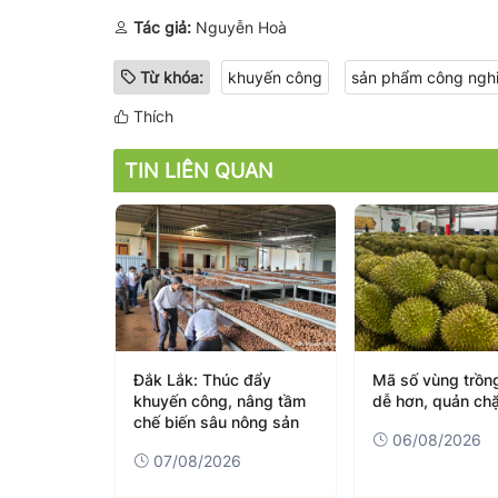
Tác giả:
Nguyễn Hoà
Từ khóa:
khuyến công
sản phẩm công nghi
Thích
TIN LIÊN QUAN
00 cây
Đắk Lắk: Thúc đẩy
Mã số vùng trồn
ng Chương
khuyến công, nâng tầm
dễ hơn, quản ch
a Trường
chế biến sâu nông sản
06/08/2026
6
07/08/2026