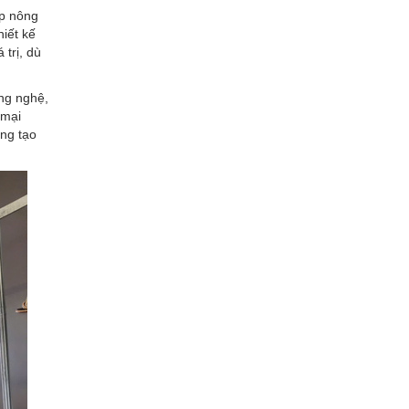
ệp nông
iết kế
 trị, dù
ng nghệ,
 mại
áng tạo