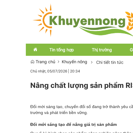
Tin tổng hợp
Thị trường
G
Trang chủ
Khuyến nông
Chi tiết tin tức
Chủ nhật, 05/07/2026
|
20:34
Emagazine
Trong nước
Nâng chất lượng sản phẩm RI
OCOP
Quốc tế
Đổi mới sáng tạo, chuyển đổi số đang trở thành yêu c
trường và phát triển bền vững.
Đổi mới sáng tạo để nâng giá trị sản phẩm