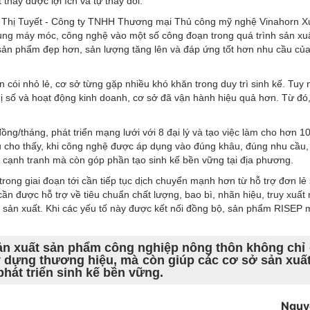
 thấy được lợi ích và tự thay đổi.
 Thị Tuyết - Công ty TNHH Thương mại Thủ công mỹ nghệ Vinahorn 
ụng máy móc, công nghệ vào một số công đoạn trong quá trình sản xu
ản phẩm đẹp hơn, sản lượng tăng lên và đáp ứng tốt hơn nhu cầu củ
 cói nhỏ lẻ, cơ sở từng gặp nhiều khó khăn trong duy trì sinh kế. Tuy 
hị số và hoạt động kinh doanh, cơ sở đã vận hành hiệu quả hơn. Từ đó
ng/tháng, phát triển mạng lưới với 8 đại lý và tạo việc làm cho hơn 10
 dụ cho thấy, khi công nghệ được áp dụng vào đúng khâu, đúng nhu cầu,
cạnh tranh mà còn góp phần tạo sinh kế bền vững tại địa phương.
trong giai đoạn tới cần tiếp tục dịch chuyển mạnh hơn từ hỗ trợ đơn lẻ
cần được hỗ trợ về tiêu chuẩn chất lượng, bao bì, nhãn hiệu, truy xuất
trị sản xuất. Khi các yếu tố này được kết nối đồng bộ, sản phẩm RISEP 
n xuất sản phẩm công nghiệp nông thôn không chỉ 
ây dựng thương hiệu, mà còn giúp các cơ sở sản xuấ
phát triển sinh kế bền vững.
Nguy