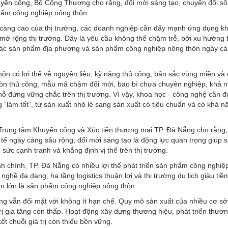
yến công
, Bộ Công Thương cho rằng, đổi mới sáng tạo, chuyển đổi số
phẩm công nghiệp nông thôn.
càng cao của thị trường, các doanh nghiệp cần đẩy mạnh ứng dụng kh
mở rộng thị trường. Đây là yêu cầu không thể chậm trễ, bởi xu hướng 
 các sản phẩm địa phương và sản phẩm công nghiệp nông thôn ngày cà
ôn có lợi thế về nguyên liệu, kỹ năng thủ công, bản sắc vùng miền và
còn thủ công, mẫu mã chậm đổi mới, bao bì chưa chuyên nghiệp, khả n
ỗ đứng vững chắc trên thị trường. Vì vậy, khoa học - công nghệ cần 
 “làm tốt”, từ sản xuất nhỏ lẻ sang sản xuất có tiêu chuẩn và có khả 
rung tâm Khuyến công và Xúc tiến thương mại TP. Đà Nẵng cho rằng,
 tế ngày càng sâu rộng, đổi mới sáng tạo là động lực quan trọng giúp 
sức cạnh tranh và khẳng định vị thế trên thị trường.
h chính, TP. Đà Nẵng có nhiều lợi thế phát triển sản phẩm công nghiệ
hề đa dạng, hạ tầng logistics thuận lợi và thị trường du lịch giàu tiề
n lớn là sản phẩm công nghiệp nông thôn.
ng vẫn đối mặt với không ít hạn chế. Quy mô sản xuất của nhiều cơ sở
ị gia tăng còn thấp. Hoạt động xây dựng thương hiệu, phát triển thươ
ết chuỗi giá trị còn thiếu bền vững.