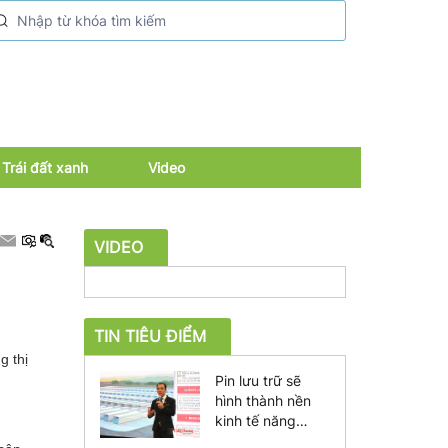
Trái đất xanh
Video
VIDEO
TIN TIÊU ĐIỂM
g thị
Pin lưu trữ sẽ
hình thành nền
kinh tế năng
lượng mới