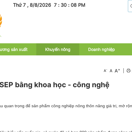
Thứ 7 , 8/8/2026
7
:
30
:
10
PM
ương sản xuất
Khuyến nông
Doanh nghiệp
+
A
-
A
|
A
SEP bằng khoa học - công nghệ
ầu quan trọng để sản phẩm công nghiệp nông thôn nâng giá trị, mở rộn