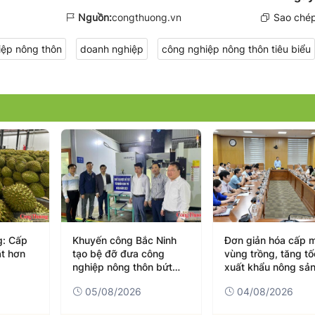
Nguồn:
congthuong.vn
Sao chép
ệp nông thôn
doanh nghiệp
công nghiệp nông thôn tiêu biểu
g: Cấp
Khuyến công Bắc Ninh
Đơn giản hóa cấp 
ặt hơn
tạo bệ đỡ đưa công
vùng trồng, tăng tố
nghiệp nông thôn bứt
xuất khẩu nông sả
phá
05/08/2026
04/08/2026