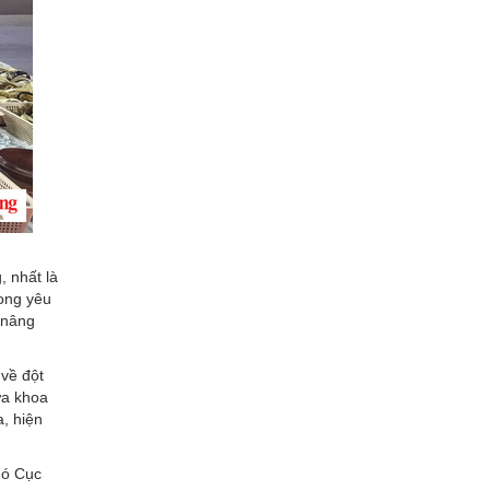
 nhất là
rong yêu
 nâng
 về đột
ưa khoa
, hiện
hó Cục