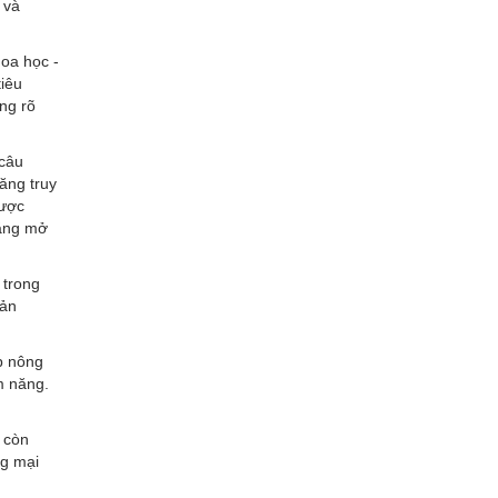
 và
oa học -
tiêu
ng rõ
 câu
ăng truy
được
năng mở
 trong
sản
p nông
m năng.
 còn
ng mại