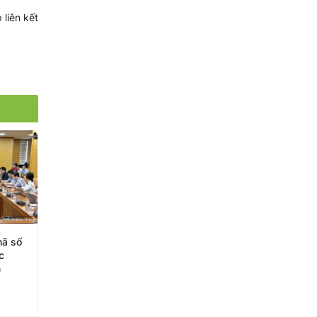
 liên kết
mã số
Giá lúa gạo hôm nay
Tháo gỡ điểm nghẽn 
c
ngày 3/8/2026: Lúa tươi
tăng tốc xuất khẩu nô
n
quay đầu giảm
lâm, thủy sản cuối nă
03/08/2026
30/07/2026