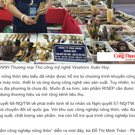
 TNHH Thương mại Thủ công mỹ nghệ Vinahorn Xuân Huy
nông thôn tiêu biểu đã nhận được hỗ trợ từ chương trình khuyến công,
tư máy móc, thiết bị và ứng dụng công nghệ vào sản xuất. Tuy nhiên, t
 liệu địa phương là chưa đủ. Muốn đi xa hơn, sản phẩm RISEP cần được
y dựng thương hiệu và mở rộng kênh tiêu thụ.
quyết 68-NQ/TW về phát triển kinh tế tư nhân và Nghị quyết 57-NQ/TW
 và chuyển đổi số quốc gia. Với khu vực công nghiệp nông thôn, việc đ
g suất, chất lượng sản phẩm, mà còn hỗ trợ quá trình công nghiệp hóa
phẩm công nghiệp nông thôn” diễn ra mới đây, bà Đỗ Thị Minh Trâm - P