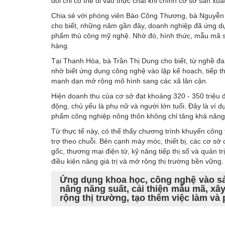
đổi chỉ có thể đi vào thực chất khi chính cơ sở sản xuất
Chia sẻ với phóng viên Báo Công Thương, bà Nguyễn
cho biết, những năm gần đây, doanh nghiệp đã ứng d
phẩm thủ công mỹ nghệ. Nhờ đó, hình thức, mẫu mã s
hàng.
Tại Thanh Hóa, bà Trần Thị Dung cho biết, từ nghề đan
nhờ biết ứng dụng công nghệ vào lập kế hoạch, tiếp t
mạnh dạn mở rộng mô hình sang các xã lân cận.
Hiện doanh thu của cơ sở đạt khoảng 320 - 350 triệu đồ
động, chủ yếu là phụ nữ và người lớn tuổi. Đây là ví
phẩm công nghiệp nông thôn không chỉ tăng khả năng 
Từ thực tế này, có thể thấy chương trình khuyến công 
trợ theo chuỗi. Bên cạnh máy móc, thiết bị, các cơ sở 
gốc, thương mại điện tử, kỹ năng tiếp thị số và quản 
điều kiện nâng giá trị và mở rộng thị trường bền vững.
Ứng dụng khoa học, công nghệ vào sả
nâng năng suất, cải thiện mẫu mã, x
rộng thị trường, tạo thêm việc làm và 