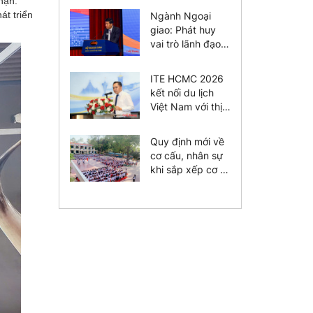
hận.
át triển
Ngành Ngoại
giao: Phát huy
vai trò lãnh đạo
của tổ chức
Đảng
ITE HCMC 2026
kết nối du lịch
Việt Nam với thị
trường toàn cầu
Quy định mới về
cơ cấu, nhân sự
khi sắp xếp cơ sở
giáo dục