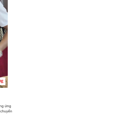
ộng ứng
i chuyển