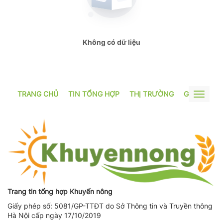
Spider
Spider
Không có dữ liệu
Spider
congthuong.vn
TRANG CHỦ
TIN TỔNG HỢP
THỊ TRƯỜNG
GƯƠNG SẢ
Toggle
congthuong.vn
navigat
Spider
congthuong.vn
congthuong.vn
congthuong.vn
Trang tin tổng hợp Khuyến nông
Spider
Giấy phép số: 5081/GP-TTĐT do Sở Thông tin và Truyền thông
congthuong.vn
Hà Nội cấp ngày 17/10/2019