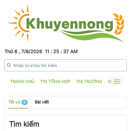
Thứ 6 , 7/8/2026
11
:
25
:
37
AM
TRANG CHỦ
TIN TỔNG HỢP
THỊ TRƯỜNG
GƯƠNG SẢ
Toggle
navigat
Tất cả
Bài viết
0
Tìm kiếm