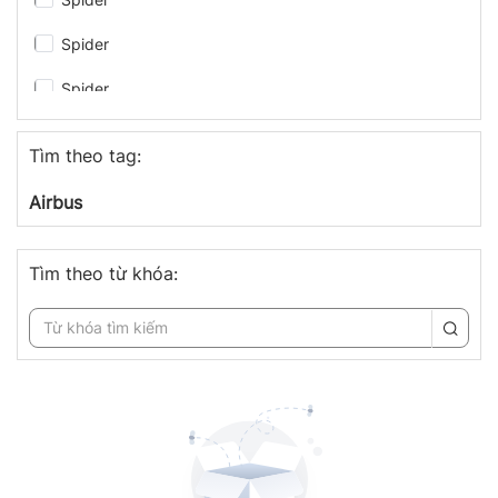
Spider
Spider
congthuong.vn
Tìm theo tag:
congthuong.vn
Airbus
congthuong.vn
congthuong.vn
Tìm theo từ khóa:
congthuong.vn
congthuong.vn
congthuong.vn
congthuong.vn
Spider