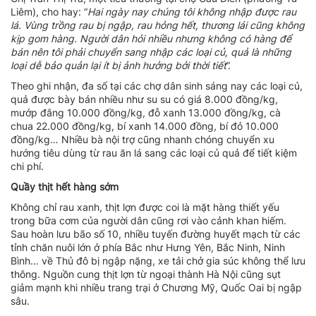
Liêm), cho hay: “
Hai ngày nay chúng tôi không nhập được rau
lá. Vùng trồng rau bị ngập, rau hỏng hết, thương lái cũng không
kịp gom hàng. Người dân hỏi nhiều nhưng không có hàng để
bán nên tôi phải chuyển sang nhập các loại củ, quả là những
loại dễ bảo quản lại ít bị ảnh hưởng bởi thời tiết
”.
Theo ghi nhận, đa số tại các chợ dân sinh sáng nay các loại củ,
quả được bày bán nhiều như su su có giá 8.000 đồng/kg,
mướp đắng 10.000 đồng/kg, đỗ xanh 13.000 đồng/kg, cà
chua 22.000 đồng/kg, bí xanh 14.000 đồng, bí đỏ 10.000
đồng/kg… Nhiều bà nội trợ cũng nhanh chóng chuyển xu
hướng tiêu dùng từ rau ăn lá sang các loại củ quả để tiết kiệm
chi phí.
Quầy thịt hết hàng sớm
Không chỉ rau xanh, thịt lợn được coi là mặt hàng thiết yếu
trong bữa cơm của người dân cũng rơi vào cảnh khan hiếm.
Sau hoàn lưu bão số 10, nhiều tuyến đường huyết mạch từ các
tỉnh chăn nuôi lớn ở phía Bắc như Hưng Yên, Bắc Ninh, Ninh
Bình… về Thủ đô bị ngập nặng, xe tải chở gia súc không thể lưu
thông. Nguồn cung thịt lợn từ ngoại thành Hà Nội cũng sụt
giảm mạnh khi nhiều trang trại ở Chương Mỹ, Quốc Oai bị ngập
sâu.