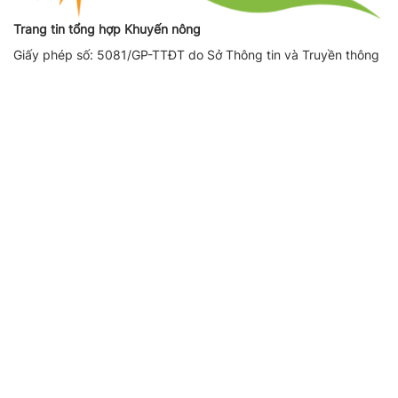
Trang tin tổng hợp Khuyến nông
Giấy phép số: 5081/GP-TTĐT do Sở Thông tin và Truyền thông
Hà Nội cấp ngày 17/10/2019
Giấy phép sửa đổi, bổ sung số (lần 1): 3775/GP-TTĐT do Sở
Thông tin và Truyền thông Hà Nội cấp ngày 08/12/2022
Giấy phép sửa đổi, bổ sung số (lần 2): 164/GP-TTĐT do Sở
Thông tin và Truyền thông Hà Nội cấp ngày 14/08/2023
Người chịu trách nhiệm nội dung trang thông tin điện tử tổng
hợp: Giám Đốc - Phạm Ngọc Thuấn
Liên hệ quảng cáo
CÔNG TY TNHH DỊCH VỤ THÔNG TIN VÀ PHÁT TRIỂN NỘI
DUNG DATASHARE
Địa chỉ:
Tầng 2, Tòa nhà 29T1 Hoàng Đạo Thúy, Phường Yên
Hòa, Thành phố Hà Nội
SĐT:
0971521639
Email:
adbooking@datashare.vn
Báo giá quảng cáo