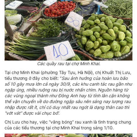
Các quầy rau tại chợ Minh Khai.
Tại chợ Minh Khai (phường Tây Tựu,
Hà Nội)
, chị Khuất Thị Lưu,
tiểu thương ở đây cho biết: “
Sau
ảnh hưởng của hoàn lưu bão
số 10 gây mưa lớn cả ngày 30/9, các khu canh tác rau gần như
ngập úng, nhiều ruộng rau bị nước nhấn chìm.
Nguồn hàng từ
các vùng ngoại thành như Đông Anh hay từ tỉnh lân cận không
thể vận chuyển về do đường ngập sâu nên sáng nay lượng rau
nhập được rất ít, chỉ có duy nhất rau ngót là dạng thân cao thì
“vớt vát” được vài chục
bó
”.
Chị Lưu cho hay, việc “vắng bóng” rau xanh là tình trạng chung
của các tiểu thương tại chợ Minh Khai trong sáng 1/10.