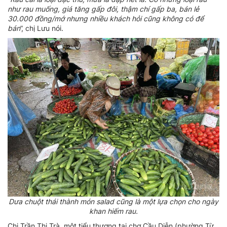
như rau muống, giá tăng gấp đôi, thậm chí gấp ba, bán lẻ
30.000 đồng/mớ nhưng nhiều khách hỏi cũng không có để
bán
”, chị Lưu nói.
Dưa chuột thái thành món salad cũng là một lựa chọn cho ngày
khan hiếm rau.
Chị Trần Thị Trà, một tiểu thương tại chợ Cầu Diễn (phường Từ