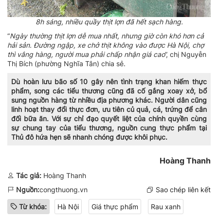
8h sáng, nhiều quầy thịt lợn đã hết sạch hàng.
“
Ngày thường thịt lợn dễ mua nhất, nhưng giờ còn khó hơn cả
hải sản. Đường ngập, xe chở thịt không vào được Hà Nội, chợ
thì vắng hàng, người mua phải chấp nhận giá cao
”, chị Nguyễn
Thị Bích (phường Nghĩa Tân) chia sẻ.
Dù hoàn lưu bão số 10 gây nên tình trạng khan hiếm thực
phẩm, song các tiểu thương cũng đã cố gắng xoay xở, bổ
sung nguồn hàng từ nhiều địa phương khác. Người dân cũng
linh hoạt thay đổi thực đơn, ưu tiên củ quả, cá, trứng để cân
đối bữa ăn.
Với sự chỉ đạo quyết liệt của chính quyền cùng
sự chung tay của tiểu thương, nguồn cung thực phẩm tại
Thủ đô hứa hẹn sẽ nhanh chóng được khôi phục.
Hoàng Thanh
Tác giả:
Hoàng Thanh
Nguồn:
congthuong.vn
Sao chép liên kết
Từ khóa:
Hà Nội
Giá thực phẩm
Rau xanh