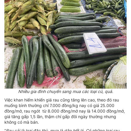
Nhiều gia đình chuyển sang mua các loại củ, quả.
Việc khan hiếm khiến giá rau cũng tăng lên cao, theo đó rau
muống bình thường chỉ 7.000 đồng/kg nay có giá 25.000
đồng/mớ, rau ngót từ 8.000 đồng/mớ nay là 14.000 đồng/mớ,
giá tăng gấp 1,5 lần, thậm chí gấp đôi ngày thường nhưng
không có mà bán.
“
Rau
cải là loại đặc thù, mưa là dập hết lá. Có những loại rau