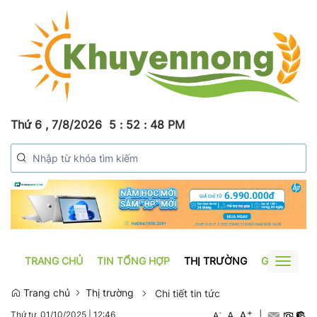
Thứ 6 , 7/8/2026
5
:
52
:
49
PM
TRANG CHỦ
TIN TỔNG HỢP
THỊ TRƯỜNG
GƯƠNG SẢ
Toggle
navigat
Trang chủ
Thị trường
Chi tiết tin tức
+
A
-
A
|
Thứ tư, 01/10/2025
|
12:46
A