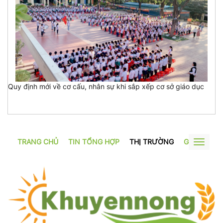
Quy định mới về cơ cấu, nhân sự khi sắp xếp cơ sở giáo dục
TRANG CHỦ
TIN TỔNG HỢP
THỊ TRƯỜNG
GƯƠNG SẢ
Toggle
navigat