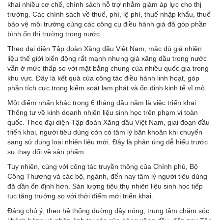
khai nhiều cơ chế, chính sách hỗ trợ nhằm giảm áp lực cho thị
trường. Các chính sách về thuế, phí, lệ phí, thuế nhập khẩu, thuế
bảo vệ môi trường cùng các công cụ điều hành giá đã góp phần
bình ổn thị trường trong nước.
Theo đại diện Tập đoàn Xăng dầu Việt Nam, mặc dù giá nhiên
liệu thế giới biến động rất mạnh nhưng giá xăng dầu trong nước
vẫn ở mức thấp so với mặt bằng chung của nhiều quốc gia trong
khu vực. Đây là kết quả của công tác điều hành linh hoạt, góp
phần tích cực trong kiểm soát lạm phát và ổn định kinh tế vĩ mô.
Một điểm nhấn khác trong 6 tháng đầu năm là việc triển khai
Thông tư về kinh doanh nhiên liệu sinh học trên phạm vi toàn
quốc. Theo đại diện Tập đoàn Xăng dầu Việt Nam, giai đoạn đầu
triển khai, người tiêu dùng còn có tâm lý băn khoăn khi chuyển
sang sử dụng loại nhiên liệu mới. Đây là phản ứng dễ hiểu trước
sự thay đổi về sản phẩm.
Tuy nhiên, cùng với công tác truyền thông của Chính phủ, Bộ
Công Thương và các bộ, ngành, đến nay tâm lý người tiêu dùng
đã dần ổn định hơn. Sản lượng tiêu thụ nhiên liệu sinh học tiếp
tục tăng trưởng so với thời điểm mới triển khai.
Đáng chú ý, theo hệ thống đường dây nóng, trung tâm chăm sóc