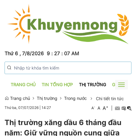
Thứ 6 , 7/8/2026
9
:
27
:
08
AM
TRANG CHỦ
TIN TỔNG HỢP
THỊ TRƯỜNG
GƯƠNG SẢ
Toggle
navigat
Trang chủ
Thị trường
Trong nước
Chi tiết tin tức
+
A
-
A
|
Thứ ba, 07/07/2026
|
14:27
A
Thị trường xăng dầu 6 tháng đầu
năm: Giữ vững nguồn cung giữa