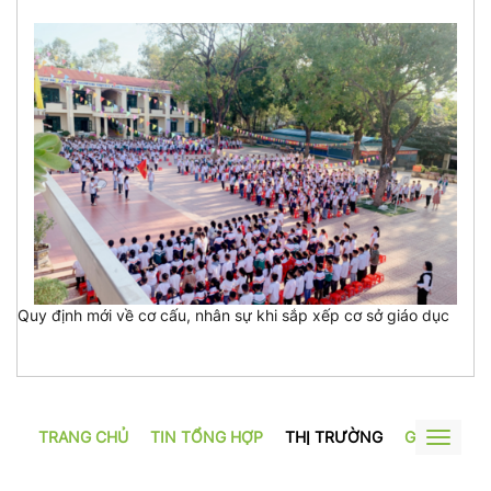
Quy định mới về cơ cấu, nhân sự khi sắp xếp cơ sở giáo dục
TRANG CHỦ
TIN TỔNG HỢP
THỊ TRƯỜNG
GƯƠNG SẢ
Toggle
navigat