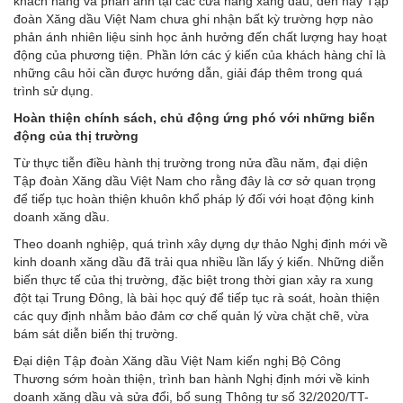
khách hàng và phản ánh tại các cửa hàng xăng dầu, đến nay Tập
đoàn Xăng dầu Việt Nam chưa ghi nhận bất kỳ trường hợp nào
phản ánh nhiên liệu sinh học ảnh hưởng đến chất lượng hay hoạt
động của phương tiện. Phần lớn các ý kiến của khách hàng chỉ là
những câu hỏi cần được hướng dẫn, giải đáp thêm trong quá
trình sử dụng.
Hoàn thiện chính sách, chủ động ứng phó với những biến
động của thị trường
Từ thực tiễn điều hành thị trường trong nửa đầu năm, đại diện
Tập đoàn Xăng dầu Việt Nam cho rằng đây là cơ sở quan trọng
để tiếp tục hoàn thiện khuôn khổ pháp lý đối với hoạt động kinh
doanh xăng dầu.
Theo doanh nghiệp, quá trình xây dựng dự thảo Nghị định mới về
kinh doanh xăng dầu đã trải qua nhiều lần lấy ý kiến. Những diễn
biến thực tế của thị trường, đặc biệt trong thời gian xảy ra xung
đột tại Trung Đông, là bài học quý để tiếp tục rà soát, hoàn thiện
các quy định nhằm bảo đảm cơ chế quản lý vừa chặt chẽ, vừa
bám sát diễn biến thị trường.
Đại diện Tập đoàn Xăng dầu Việt Nam kiến nghị Bộ Công
Thương sớm hoàn thiện, trình ban hành Nghị định mới về kinh
doanh xăng dầu và sửa đổi, bổ sung Thông tư số 32/2020/TT-