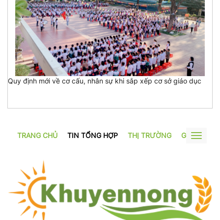
Quy định mới về cơ cấu, nhân sự khi sắp xếp cơ sở giáo dục
TRANG CHỦ
TIN TỔNG HỢP
THỊ TRƯỜNG
GƯƠNG SẢ
Toggle
navigat