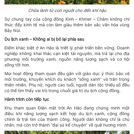
Chữa lành từ con người cho đến khí hậu
Sự chung tay của cộng đồng Kinh – Khmer – Chăm không chỉ
thúc đẩy kinh tế mà còn làm giàu thêm bản sắc văn hóa vùng
Bảy Núi.
Du lịch xanh – Không ai bị bỏ lại phía sau
Điểm khác biệt ở An Hảo là triết lý phát triển bền vững. Doanh
nghiệp không khai thác cạn kiệt tài nguyên, mà trả lại cho địa
phương môi trường xanh, nguồn năng lượng sạch và cơ hội
sống tốt hơn.
Mọi hoạt động tham quan đều gắn với giáo dục ý thức bảo vệ
môi trường, khuyến khích du khách “sống xanh” và trân trọng
thiên nhiên. Phụ nữ, người cao tuổi, người dân tộc thiểu số đều
có thể tìm thấy vai trò trong chuỗi giá trị du lịch cộng đồng.
Hành trình còn tiếp tục
Khu tham quan Điện mặt trời An Hảo đang chứng minh một
điều: khi năng lượng sạch kết hợp du lịch xanh, cộng đồng
chính là trái tim của thành công. Người dân không chỉ là chủ
nhân, mà còn trở thành “đại sứ kể chuyện” về quê hương mình.