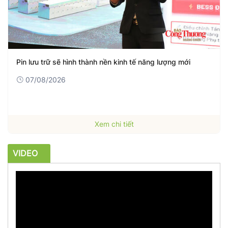
Ngành Ngoại giao: Phát huy vai trò lãnh đạo của tổ chức
Đảng
07/08/2026
Xem chi tiết
VIDEO