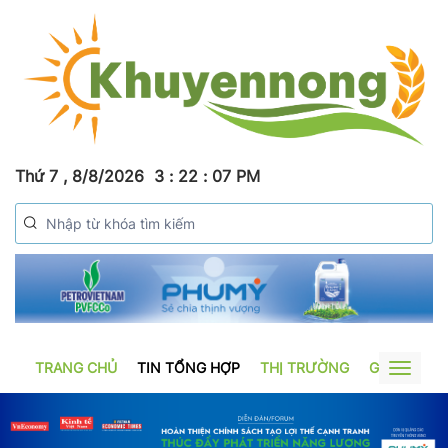
Thứ 7 , 8/8/2026
3
:
22
:
08
PM
TRANG CHỦ
TIN TỔNG HỢP
THỊ TRƯỜNG
GƯƠNG SẢ
Toggle
navigat