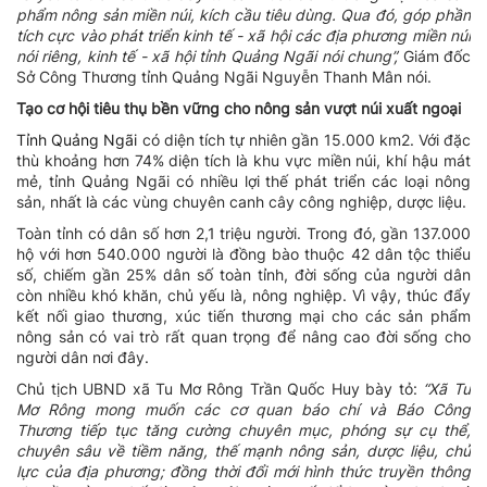
phẩm nông sản miền núi, kích cầu tiêu dùng. Qua đó, góp phần
tích cực vào phát triển kinh tế - xã hội các địa phương miền núi
nói riêng, kinh tế - xã hội tỉnh Quảng Ngãi nói chung”,
Giám đốc
Sở Công Thương tỉnh Quảng Ngãi Nguyễn Thanh Mân nói.
Tạo cơ hội tiêu thụ bền vững cho nông sản vượt núi xuất ngoại
Tỉnh Quảng Ngãi
có diện tích tự nhiên gần 15.000 km2. Với đặc
thù khoảng hơn 74% diện tích là khu vực miền núi, khí hậu mát
mẻ, tỉnh Quảng Ngãi có nhiều lợi thế phát triển các loại nông
sản, nhất là các vùng chuyên canh cây công nghiệp, dược liệu.
Toàn tỉnh có dân số hơn 2,1 triệu người. Trong đó, gần 137.000
hộ với hơn 540.000 người là đồng bào thuộc 42 dân tộc thiểu
số, chiếm gần 25% dân số toàn tỉnh, đời sống của người dân
còn nhiều khó khăn, chủ yếu là, nông nghiệp. Vì vậy, thúc đẩy
kết nối giao thương, xúc tiến thương mại cho các sản phẩm
nông sản có vai trò rất quan trọng để nâng cao đời sống cho
người dân nơi đây.
Chủ tịch UBND xã Tu Mơ Rông Trần Quốc Huy bày tỏ:
“Xã Tu
Mơ Rông mong muốn các cơ quan báo chí và Báo Công
Thương tiếp tục tăng cường chuyên mục, phóng sự cụ thể,
chuyên sâu về tiềm năng, thế mạnh nông sản, dược liệu, chủ
lực của địa phương; đồng thời đổi mới hình thức truyền thông