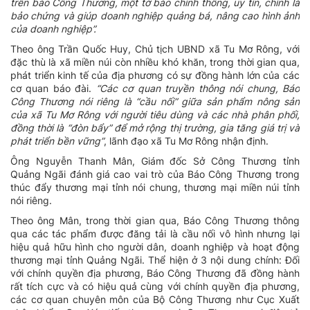
trên báo Công Thương, một tờ báo chính thống, uy tín, chính là
bảo chứng và giúp doanh nghiệp quảng bá, nâng cao hình ảnh
của doanh nghiệp”.
Theo ông Trần Quốc Huy, Chủ tịch UBND xã Tu Mơ Rông, với
đặc thù là xã miền núi còn nhiều khó khăn, trong thời gian qua,
phát triển kinh tế của địa phương có sự đồng hành lớn của các
cơ quan báo đài.
“Các cơ quan truyền thông nói chung, Báo
Công Thương nói riêng là “cầu nối” giữa sản phẩm nông sản
của xã Tu Mơ Rông với người tiêu dùng và các nhà phân phối,
đồng thời là “đòn bẩy” để mở rộng thị trường, gia tăng giá trị và
phát triển bền vững”
, lãnh đạo xã Tu Mơ Rông nhận định.
Ông Nguyễn Thanh Mân, Giám đốc Sở Công Thương tỉnh
Quảng Ngãi đánh giá cao vai trò của Báo Công Thương trong
thúc đẩy thương mại tỉnh nói chung, thương mại miền núi tỉnh
nói riêng.
Theo ông Mân, trong thời gian qua, Báo Công Thương thông
qua các tác phẩm được đăng tải là cầu nối vô hình nhưng lại
hiệu quả hữu hình cho người dân, doanh nghiệp và hoạt động
thương mại tỉnh Quảng Ngãi. Thể hiện ở 3 nội dung chính: Đối
với chính quyền địa phương, Báo Công Thương đã đồng hành
rất tích cực và có hiệu quả cùng với chính quyền địa phương,
các cơ quan chuyên môn của Bộ Công Thương như Cục Xuất