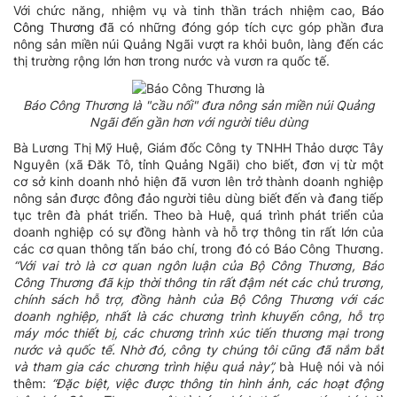
Với chức năng, nhiệm vụ và tinh thần trách nhiệm cao,
Báo
Công Thương
đã có những đóng góp tích cực góp phần đưa
nông sản miền núi Quảng Ngãi vượt ra khỏi buôn, làng đến các
thị trường rộng lớn hơn trong nước và vươn ra quốc tế.
Báo Công Thương là "cầu nối" đưa nông sản miền núi Quảng
Ngãi đến gần hơn với người tiêu dùng
Bà Lương Thị Mỹ Huệ, Giám đốc Công ty TNHH Thảo dược Tây
Nguyên (xã Đăk Tô, tỉnh Quảng Ngãi) cho biết, đơn vị từ một
cơ sở kinh doanh nhỏ hiện đã vươn lên trở thành doanh nghiệp
nông sản được đông đảo người tiêu dùng biết đến và đang tiếp
tục trên đà phát triển. Theo bà Huệ, quá trình phát triển của
doanh nghiệp có sự đồng hành và hỗ trợ thông tin rất lớn của
các cơ quan thông tấn báo chí, trong đó có Báo Công Thương.
“Với vai trò là cơ quan ngôn luận của Bộ Công Thương, Báo
Công Thương đã kịp thời thông tin rất đậm nét các chủ trương,
chính sách hỗ trợ, đồng hành của Bộ Công Thương với các
doanh nghiệp, nhất là các chương trình khuyến công, hỗ trợ
máy móc thiết bị, các chương trình xúc tiến thương mại trong
nước và quốc tế. Nhờ đó, công ty chúng tôi cũng đã nắm bắt
và tham gia các chương trình hiệu quả này”,
bà Huệ nói và nói
thêm:
“Đặc biệt, việc được thông tin hình ảnh, các hoạt động