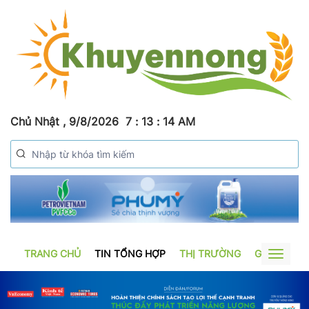
Chủ Nhật , 9/8/2026
7
:
13
:
15
AM
TRANG CHỦ
TIN TỔNG HỢP
THỊ TRƯỜNG
GƯƠNG SẢ
Toggle
navigat