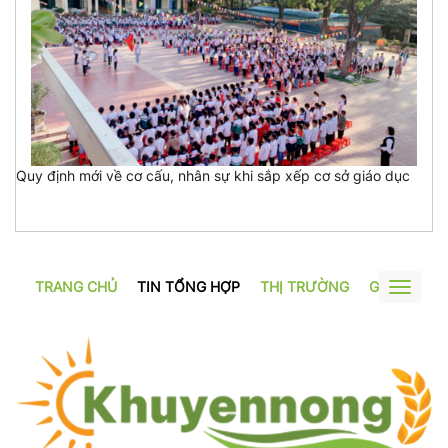
Quy định mới về cơ cấu, nhân sự khi sắp xếp cơ sở giáo dục
TRANG CHỦ
TIN TỔNG HỢP
THỊ TRƯỜNG
GƯƠNG SẢ
Toggle
navigat