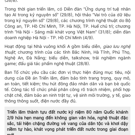
(26/8).
Trong thời gian triển lãm, có Diễn đàn “Ứng dụng trí tuệ nhân
tạo AI trong kỷ nguyên số” (29/8), hội thảo “Vai trò của dữ liệu
trong kỷ nguyên số” (29/8), các chương trình nghệ thuật do Bộ
Công an, TP. Hồ Chí Minh, TP. Hà Nội, TP. Huế chủ trì; chương
trình “Hà Nội - Sáng mãi khát vọng Việt Nam” (31/8); diễn đàn
doanh nghiệp Hà Nội - TP. Hồ Chí Minh (4/9).
Hoạt động tại Nhà vuông khối A gồm biểu diễn,
giao lưu nghệ
thuật
; chương trình của các tỉnh Bắc Ninh, Hà Tĩnh, Phú Thọ,
Nghệ An, Đà Nẵng; biểu diễn, talkshow, trải nghiệm ngành
game; đấu giá tác phẩm nghệ thuật (28/8).
Ban Tổ chức yêu cầu các đơn vị thực hiện đúng mục tiêu, nội
dung của Đề án Triển lãm, đảm bảo tính trang trọng, quy mô,
an toàn, tiết kiệm; thu hút đông đảo nhân dân và bạn bè quốc
tế. Công tác tổ chức phải phân công rõ trách nhiệm, phối hợp
chặt chẽ, đảm bảo an ninh trật tự, vệ sinh môi trường, y tế, giao
thông thông suốt, điện nước đầy đủ.
Triển lãm thành tựu đất nước kỷ niệm 80 năm Quốc khánh
2/9 hứa hẹn mang đến không gian văn hóa, nghệ thuật đặc
sắc, tái hiện chặng đường vẻ vang của dân tộc và khơi dậy
niềm tự hào, khát vọng phát triển đất nước trong giai đoạn
mới.