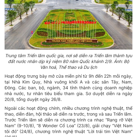
Trung tâm Triển lãm quốc gia, nơi sẽ diễn ra Triển lãm thành tựu
đất nước nhân dịp kỷ niệm 80 năm Quốc khánh 2/9. Ảnh: Bộ
Văn hoá, Thể thao và Du lịch
Hoạt động trưng bày mở cửa miễn phí từ 9h đến 22h mỗi ngày,
tại Nhà Kim Quy, Nhà vuông khối A và các sân Tây, Nam,
Đông. Các ban, bộ, ngành, 34 tỉnh thành cùng doanh nghiệp
nhà nước, tư nhân tiêu biểu tham gia. Sơ duyệt diễn ra ngày
20/8, tổng duyệt ngày 26/8.
Ngoài các hoạt động chính, nhiều chương trình nghệ thuật, thể
thao, diễn đàn, hội thảo sẽ diễn ra trước, trong và sau Triển lãm.
Trước Triển lãm sẽ diễn ra chương trình ca nhạc “Rạng rỡ Việt
Nam” (9-10/8), “8 Wonder Cổ Loa” (23/8), giải chạy “Việt Nam
tôi đó” (24/8), chương trình nghệ thuật “Lời trái tim Việt Nam”