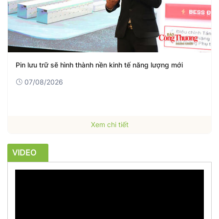
Ngành Ngoại giao: Phát huy vai trò lãnh đạo của tổ chức
Đảng
07/08/2026
Xem chi tiết
VIDEO