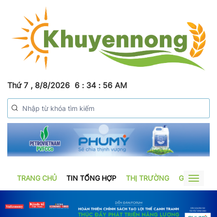
Thứ 7 , 8/8/2026
6
:
34
:
57
AM
TRANG CHỦ
TIN TỔNG HỢP
THỊ TRƯỜNG
GƯƠNG SẢ
Toggle
navigat