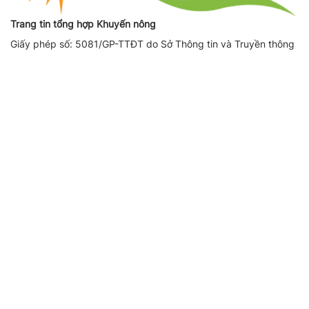
Trang tin tổng hợp Khuyến nông
Giấy phép số: 5081/GP-TTĐT do Sở Thông tin và Truyền thông
Hà Nội cấp ngày 17/10/2019
Giấy phép sửa đổi, bổ sung số (lần 1): 3775/GP-TTĐT do Sở
Thông tin và Truyền thông Hà Nội cấp ngày 08/12/2022
Giấy phép sửa đổi, bổ sung số (lần 2): 164/GP-TTĐT do Sở
Thông tin và Truyền thông Hà Nội cấp ngày 14/08/2023
Người chịu trách nhiệm nội dung trang thông tin điện tử tổng
hợp: Giám Đốc - Phạm Ngọc Thuấn
Liên hệ quảng cáo
CÔNG TY TNHH DỊCH VỤ THÔNG TIN VÀ PHÁT TRIỂN NỘI
DUNG DATASHARE
Địa chỉ:
Tầng 2, Tòa nhà 29T1 Hoàng Đạo Thúy, Phường Yên
Hòa, Thành phố Hà Nội
SĐT:
0971521639
Email:
adbooking@datashare.vn
Báo giá quảng cáo