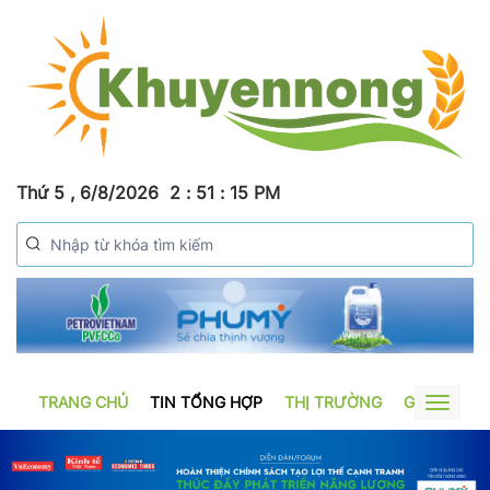
Thứ 5 , 6/8/2026
2
:
51
:
16
PM
TRANG CHỦ
TIN TỔNG HỢP
THỊ TRƯỜNG
GƯƠNG SẢ
Toggle
navigat