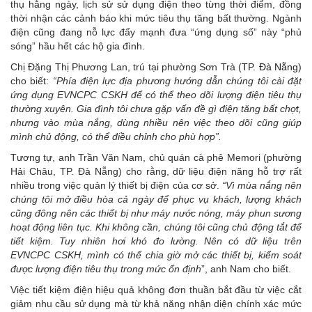
thụ hằng ngày, lịch sử sử dụng điện theo từng thời điểm, đồng
thời nhận các cảnh báo khi mức tiêu thụ tăng bất thường. Ngành
điện cũng đang nỗ lực đẩy mạnh đưa “ứng dụng số” này “phủ
sóng” hầu hết các hộ gia đình.
Chị Đặng Thị Phương Lan, trú tại phường Sơn Trà (
TP. Đà Nẵng
)
cho biết:
“Phía điện lực địa phương hướng dẫn chúng tôi cài đặt
ứng dụng EVNCPC CSKH để có thể theo dõi lượng điện tiêu thụ
thường xuyên. Gia đình tôi chưa gặp vấn đề gì điện tăng bất chợt,
nhưng vào mùa nắng, dùng nhiều nên việc theo dõi cũng giúp
mình chủ động, có thể điều chỉnh cho phù hợp”.
Tương tự, anh Trần Văn Nam, chủ quán cà phê Memori (phường
Hải Châu, TP. Đà Nẵng) cho rằng, dữ liệu điện năng hỗ trợ rất
nhiều trong việc quản lý thiết bị điện của cơ sở.
“Vì mùa nắng nên
chúng tôi mở điều hòa cả ngày để phục vụ khách, lượng khách
cũng đông nên các thiết bị như máy nước nóng, máy phun sương
hoạt động liên tục. Khi không cần, chúng tôi cũng chủ động tắt để
tiết kiệm. Tuy nhiên hơi khó đo lường. Nên có dữ liệu trên
EVNCPC CSKH, mình có thể chia giờ mở các thiết bị, kiểm soát
được lượng điện tiêu thụ trong mức ổn
định
”, anh Nam cho biết.
Việc tiết kiệm điện hiệu quả không đơn thuần bắt đầu từ việc cắt
giảm nhu cầu sử dụng mà từ khả năng nhận diện chính xác mức