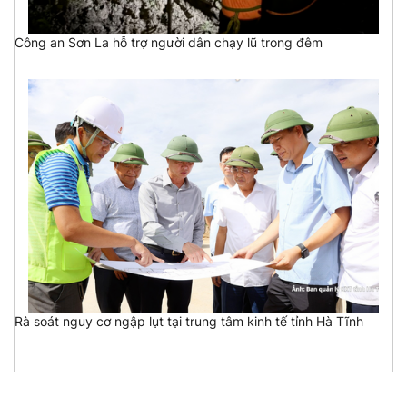
Công an Sơn La hỗ trợ người dân chạy lũ trong đêm
Rà soát nguy cơ ngập lụt tại trung tâm kinh tế tỉnh Hà Tĩnh