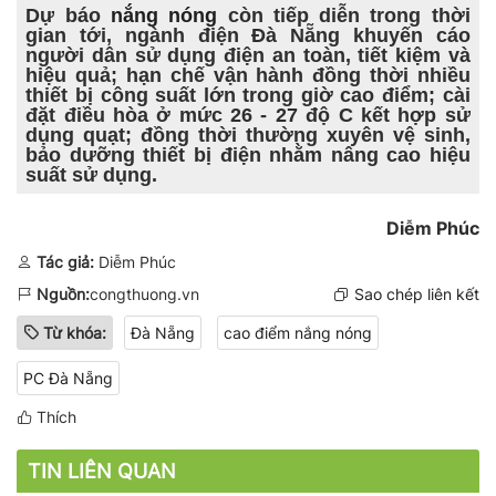
Dự báo
nắng nóng
còn tiếp diễn trong thời
gian tới, ngành điện Đà Nẵng khuyến cáo
người dân sử dụng điện an toàn, tiết kiệm và
hiệu quả; hạn chế vận hành đồng thời nhiều
thiết bị công suất lớn trong giờ cao điểm; cài
đặt điều hòa ở mức 26 - 27 độ C kết hợp sử
dụng quạt; đồng thời thường xuyên vệ sinh,
bảo dưỡng thiết bị điện nhằm nâng cao hiệu
suất sử dụng.
Diễm Phúc
Tác giả:
Diễm Phúc
Nguồn:
congthuong.vn
Sao chép liên kết
Từ khóa:
Đà Nẵng
cao điểm nắng nóng
PC Đà Nẵng
Thích
TIN LIÊN QUAN