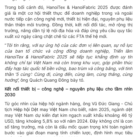
Trong bối cảnh đó, HanoiTex & HanoiFabric 2025 được đánh
giá là một cơ hội thiết thực để doanh nghiệp trong và ngoài
nước tiếp cận công nghệ mới, thiết bị hiện đại, nguyên phụ liệu
thân thiện môi trường. Đồng thời, kết nối đối tác, mở rộng thị
trường, nâng dần tỷ lệ nội địa hóa và đáp ứng yêu cầu quy tắc
xuất xứ ngày càng chặt chẽ từ các FTA thế hệ mới.
“
Tôi tin rằng, với sự ủng hộ của các đơn vị liên quan, sự nỗ lực
của ban tổ chức và cộng đồng doanh nghiệp, Triển lãm
HanoiTex & HanoiFabric 2025 sẽ tiếp tục khẳng định uy tín
không chỉ tại Việt Nam mà còn trong khu vực, góp phần thúc
đẩy hợp tác quốc tế bền vững, bao trùm và công bằng, với tinh
thần ‘5 cùng’: Cùng đi, cùng đến, cùng làm, cùng thắng, cùng
hưởng
”, ông Quách Quang Đông bày tỏ.
Kết nối thiết bị – công nghệ – nguyên phụ liệu cho tầm nhìn
2030
Từ góc nhìn của hiệp hội ngành hàng, ông Vũ Đức Giang - Chủ
tịch
Hiệp hội Dệt may Việt Nam
cho biết, năm 2025, ngành dệt
may Việt Nam dự kiến đạt kim ngạch xuất khẩu khoảng 46 tỷ
USD, tăng khoảng 5,8% so với năm 2024. Đây không chỉ là con
số tăng trưởng, mà còn là dấu mốc quan trọng khi toàn ngành
bước vào giai đoạn mang tính chiến lược, định hình mục tiêu