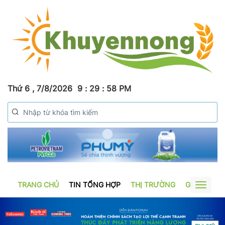
Thứ 6 , 7/8/2026
9
:
29
:
59
PM
TRANG CHỦ
TIN TỔNG HỢP
THỊ TRƯỜNG
GƯƠNG SẢ
Toggle
navigat