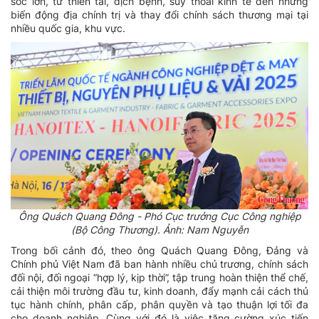
sốc lớn, từ thiên tai, dịch bệnh, suy thoái kinh tế đến những
biến động địa chính trị và thay đổi chính sách thương mại tại
nhiều quốc gia, khu vực.
Ông Quách Quang Đông - Phó Cục trưởng Cục Công nghiệp
(Bộ Công Thương). Ảnh: Nam Nguyễn
Trong bối cảnh đó, theo ông Quách Quang Đông, Đảng và
Chính phủ Việt Nam đã ban hành nhiều chủ trương, chính sách
đối nội, đối ngoại “hợp lý, kịp thời”, tập trung hoàn thiện thể chế,
cải thiện môi trường đầu tư, kinh doanh, đẩy mạnh cải cách thủ
tục hành chính, phân cấp, phân quyền và tạo thuận lợi tối đa
cho doanh nghiệp. Cùng với đó là việc tăng cường xúc tiến