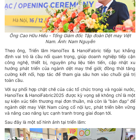
Ông Cao Hữu Hiếu - Tổng Giám đốc Tập đoàn Dệt may Việt
Nam. Ảnh: Nam Nguyễn
Theo ông, Triển lãm HanoiTex & HanoiFabric tiếp tục khẳng
định vai trò là cầu nối quan trọng, giúp doanh nghiệp tiếp cận
công nghệ, thiết bị, nguyên phụ liệu tiên tiến, cập nhật xu
hướng phát triển của ngành dệt may thế giới; đồng thời tăng
cường kết nối, hợp tác để tham gia sâu hơn vào chuỗi giá trị
toàn cầu.
Với sự phối hợp chặt chẽ của các tổ chức trong và ngoài nước,
HanoiTex & HanoiFabric2025 được kỳ vọng sẽ không chỉ là một
sự kiện xúc tiến thương mại đơn thuần, mà còn là “bàn đạp” để
ngành dệt may Việt Nam củng cố nội lực, phát triển bền vững
và nâng cao năng lực cạnh tranh trong giai đoạn tới.
Sau đây là một số hình ảnh tại triển lãm: