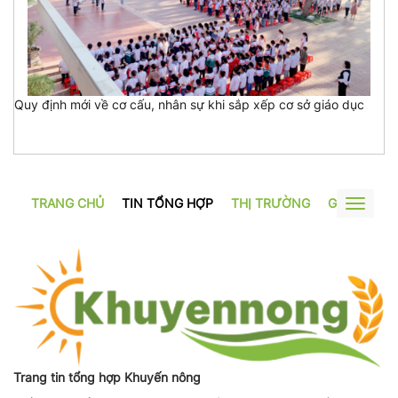
Quy định mới về cơ cấu, nhân sự khi sắp xếp cơ sở giáo dục
TRANG CHỦ
TIN TỔNG HỢP
THỊ TRƯỜNG
GƯƠNG SẢ
Toggle
navigat
Trang tin tổng hợp Khuyến nông