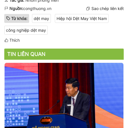
Tác giả:
Nhóm phóng viên
Nguồn:
congthuong.vn
Sao chép liên kết
Từ khóa:
dệt may
Hiệp hội Dệt May Việt Nam
công nghiệp dệt may
Thích
TIN LIÊN QUAN