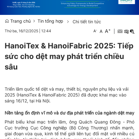
Trang chủ
Tin tổng hợp
Chi tiết tin tức
+
A
-
A
|
Thứ ba, 16/12/2025
|
12:44
A
HanoiTex & HanoiFabric 2025: Tiếp
sức cho dệt may phát triển chiều
sâu
Triển lãm quốc tế dệt và may, thiết bị, nguyên phụ liệu và vải
2025 (HanoiTex & HanoiFabric 2025) đã được khai mạc vào
sáng 16/12, tại Hà Nội.
Nền tảng ổn định vĩ mô và dư địa phát triển của ngành dệt may
Phát biểu khai mạc triển lãm, ông Quách Quang Đông - Phó
Cục trưởng Cục
Công nghiệp
(Bộ Công Thương) nhấn mạnh,
giai đoạn vừa qua, kinh tế thế giới liên tục đối mặt với nhiều cú