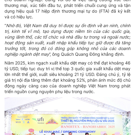
thương mại, xúc tiến đầu tư, phát triển chuỗi cung ứng và tận
dụng hiệu quả 17 hiệp định thương mại tự do (FTA) đã ký kết
và có hiệu lực.
“
Nhờ
đó, Việt Nam đã duy trì được sự ổn định về an ninh, chính
trị, kinh tế vĩ mô, tạo dựng được niềm tin của các quốc gia,
vùng lãnh thổ, các tổ chức và nhà đầu tư trong và ngoài nước;
hoạt động sản xuất, xuất nhập khẩu tiếp tục giữ được đà tăng
trưởng tốt, trong đó có đóng góp không nhỏ của các doanh
nghiệp ngành dệt
may
”, ông Quách Quang Đông khẳng định.
Năm 2025, kim ngạch xuất khẩu
dệt may
có thể đạt khoảng 46
tỷ USD, tiếp tục duy trì vị thế top 3 quốc gia xuất khẩu dệt may
lớn nhất thế giới, xuất siêu khoảng 21 tỷ USD. Đáng chú ý, tỷ lệ
giá trị nội địa tăng thêm đạt khoảng 52%, phản ánh mức độ chủ
động ngày càng cao của doanh nghiệp Việt Nam trong phát
triển nguồn cung nguyên phụ liệu trong nước.