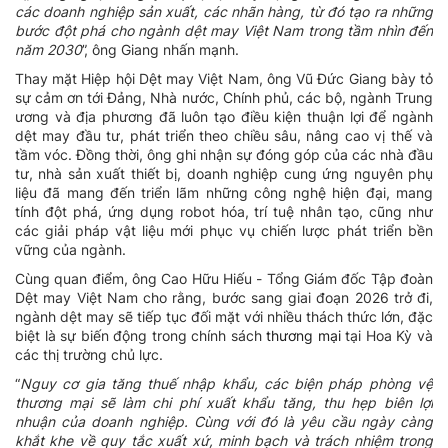
các doanh nghiệp sản xuất, các nhãn hàng, từ đó tạo ra những
bước đột phá cho ngành dệt may Việt Nam trong tầm nhìn đến
năm 2030
”, ông Giang nhấn mạnh.
Thay mặt Hiệp hội Dệt may Việt Nam, ông Vũ Đức Giang bày tỏ
sự cảm ơn tới Đảng, Nhà nước, Chính phủ, các bộ, ngành Trung
ương và địa phương đã luôn tạo điều kiện thuận lợi để ngành
dệt may đầu tư, phát triển theo chiều sâu, nâng cao vị thế và
tầm vóc. Đồng thời, ông ghi nhận sự đóng góp của các nhà đầu
tư, nhà sản xuất thiết bị, doanh nghiệp cung ứng nguyên phụ
liệu đã mang đến triển lãm những công nghệ hiện đại, mang
tính đột phá, ứng dụng robot hóa, trí tuệ nhân tạo, cũng như
các giải pháp vật liệu mới phục vụ chiến lược phát triển bền
vững của ngành.
Cùng quan điểm, ông Cao Hữu Hiếu - Tổng Giám đốc Tập đoàn
Dệt may Việt Nam cho rằng, bước sang giai đoạn 2026 trở đi,
ngành dệt may sẽ tiếp tục đối mặt với nhiều thách thức lớn, đặc
biệt là sự biến động trong chính sách
thương mại
tại Hoa Kỳ và
các thị trường chủ lực.
“
Nguy cơ gia tăng thuế nhập khẩu, các biện pháp phòng vệ
thương mại sẽ làm chi phí xuất khẩu tăng, thu hẹp biên lợi
nhuận của doanh nghiệp. Cùng với đó là yêu cầu ngày càng
khắt khe về quy tắc xuất xứ, minh bạch và trách nhiệm trong