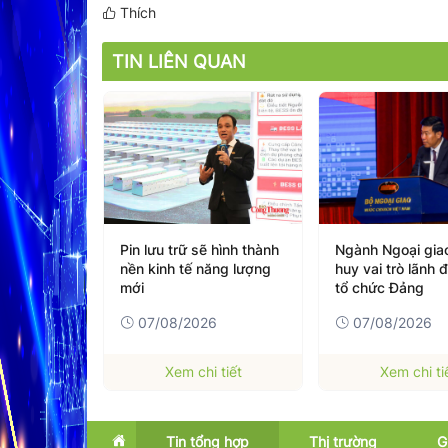
Thích
TIN LIÊN QUAN
hình thành
Ngành Ngoại giao: Phát
ITE HCMC 2026 k
ng lượng
huy vai trò lãnh đạo của
du lịch Việt Nam 
tổ chức Đảng
trường toàn cầu
6
07/08/2026
07/08/2026
tiết
Xem chi tiết
Xem chi ti
Tin tổng hợp
Thị trường
G