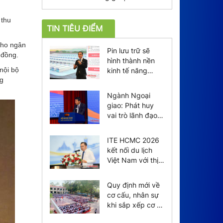
 thu
TIN TIÊU ĐIỂM
cho ngân
Pin lưu trữ sẽ
 đồng.
hình thành nền
nội bộ
kinh tế năng
ng
lượng mới
Ngành Ngoại
giao: Phát huy
vai trò lãnh đạo
của tổ chức
Đảng
ITE HCMC 2026
kết nối du lịch
Việt Nam với thị
trường toàn cầu
Quy định mới về
cơ cấu, nhân sự
khi sắp xếp cơ sở
giáo dục