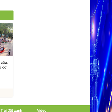
ch
Trường Phổ thông Phùng
An Giang tổ chức Hội t
g tầm
Hưng hân hoan chào đón
tuyên truyền, giới thiệ
tân học sinh năm 2026
sách dành cho học si
06/08/2026
06/08/2026
Xem chi tiết
Xem chi tiết
Trái đất xanh
Video