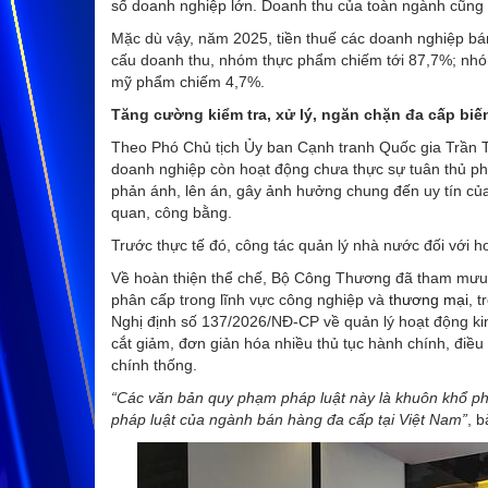
số doanh nghiệp lớn. Doanh thu của toàn ngành cũng 
Mặc dù vậy, năm 2025, tiền thuế các doanh nghiệp bá
cấu doanh thu, nhóm thực phẩm chiếm tới 87,7%; nhóm 
mỹ phẩm chiếm 4,7%.
Tăng cường kiểm tra, xử lý, ngăn chặn đa cấp bi
Theo Phó Chủ tịch Ủy ban Cạnh tranh Quốc gia Trần 
doanh nghiệp còn hoạt động chưa thực sự tuân thủ phá
phản ánh, lên án, gây ảnh hưởng chung đến uy tín c
quan, công bằng.
Trước thực tế đó, công tác quản lý nhà nước đối với 
Về hoàn thiện thể chế, Bộ Công Thương đã tham mưu
phân cấp trong lĩnh vực công nghiệp và
thương mại
, 
Nghị định số 137/2026/NĐ-CP về quản lý hoạt động kin
cắt giảm, đơn giản hóa nhiều thủ tục hành chính, điều
chính thống.
“Các văn bản quy phạm pháp luật này là khuôn khổ ph
pháp luật của ngành bán hàng đa cấp tại Việt Nam”
, 