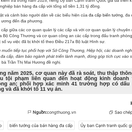
 kiểm tra trong năm 2025, riêng Ủy ban Cạnh tranh Quốc gia đã triển k
nghiệp bán hàng đa cấp với tổng số tiền 1,31 tỷ đồng.
uật và cảnh báo người dân về các biểu hiện của
đa cấp biến tướng
, đa
ng ương đến địa phương.
a cấp giữa các cơ quan quản lý các cấp và với cơ quan quản lý chuyên
giữa Bộ Công Thương và cơ quan công an các cấp trong đấu tranh phòn
 số vụ việc đã bị khởi tố theo Điều 217a Bộ luật Hình sự.
g muốn tiếp tục phối hợp với Sở Công Thương, Hiệp hội, các doanh ngh
 đa cấp, đảm bảo ngành phát triển lành mạnh, đóng góp tích cực vào 
, bà Trần Thị Mai Hương đề nghị.
ng năm 2025, cơ quan này đã rà soát, thu thập thôn
u tội phạm liên quan đến hoạt động kinh doanh 
ng an; phối hợp xác minh 41 trường hợp có dấu 
g và đã khởi tố 11 vụ án.
Nguồn:
congthuong.vn
Sao chép
p
biến tướng của bán hàng đa cấp
Ủy ban Cạnh tranh quốc g