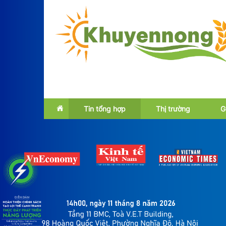
Tin tổng hợp
Thị trường
G
Emagazine
Trong nước
OCOP
Quốc tế