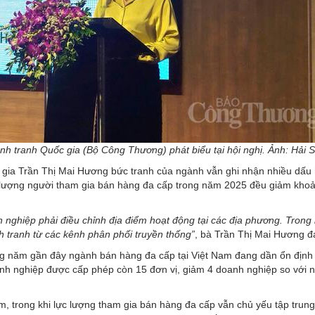
h tranh Quốc gia (Bộ Công Thương) phát biểu tại hội nghị. Ảnh: Hải 
 gia Trần Thị Mai Hương bức tranh của ngành vẫn ghi nhận nhiều dấu 
số lượng người tham gia bán hàng đa cấp trong năm 2025 đều giảm kh
 nghiệp phải điều chỉnh địa điểm hoạt động tại các địa phương. Trong 
 tranh từ các kênh phân phối truyền thống”
, bà Trần Thị Mai Hương đ
g năm gần đây ngành bán hàng đa cấp tại Việt Nam đang dần ổn định
anh nghiệp được cấp phép còn 15 đơn vị, giảm 4 doanh nghiệp so với 
, trong khi lực lượng tham gia bán hàng đa cấp vẫn chủ yếu tập trung