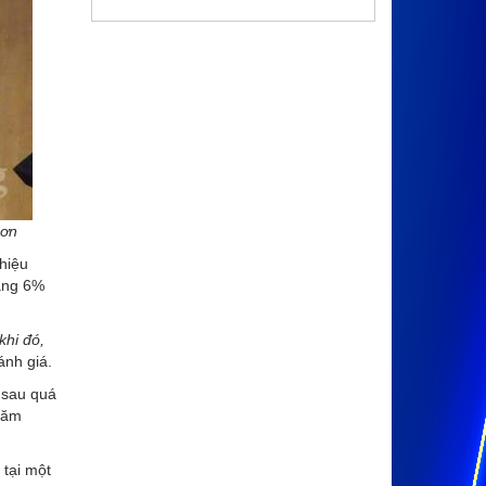
Sơn
hiệu
oảng 6%
khi đó,
ánh giá.
 sau quá
năm
 tại một