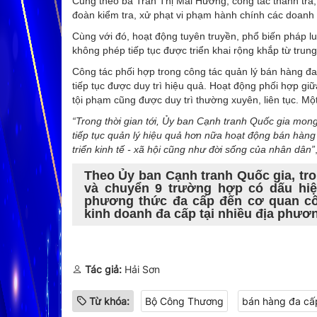
Cũng theo bà Trần Thị Mai Hương, công tác thanh tra,
đoàn kiểm tra, xử phạt vi phạm hành chính các doanh 
Cùng với đó, hoạt động tuyên truyền, phổ biến pháp l
không phép tiếp tục được triển khai rộng khắp từ tru
Công tác phối hợp trong công tác quản lý bán hàng đ
tiếp tục được duy trì hiệu quả. Hoạt động phối hợp 
tội phạm cũng được duy trì thường xuyên, liên tục. Một
“Trong thời gian tới, Ủy ban Cạnh tranh Quốc gia mon
tiếp tục quản lý hiệu quả hơn nữa hoạt động bán hàng
triển kinh tế - xã hội cũng như đời sống của nhân dân”
Theo Ủy ban Cạnh tranh Quốc gia, tro
và chuyển 9 trường hợp có dấu hiệ
phương thức đa cấp đến cơ quan cô
kinh doanh đa cấp tại nhiều địa phươn
Tác giả:
Hải Sơn
Từ khóa:
Bộ Công Thương
bán hàng đa cấ