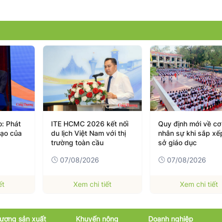
ết nối
Quy định mới về cơ cấu,
Nghệ An trước thá
với thị
nhân sự khi sắp xếp cơ
thức và cơ hội nân
sở giáo dục
sản phẩm OCOP
07/08/2026
07/08/2026
ết
Xem chi tiết
Xem chi tiết
ương sản xuất
Khuyến nông
Doanh nghiệp