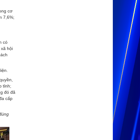
ong cơ
m 7,6%;
n có
 xã hội
hách
iện.
quyền,
 tỉnh;
ng đó đã
 đa cấp
 đúng