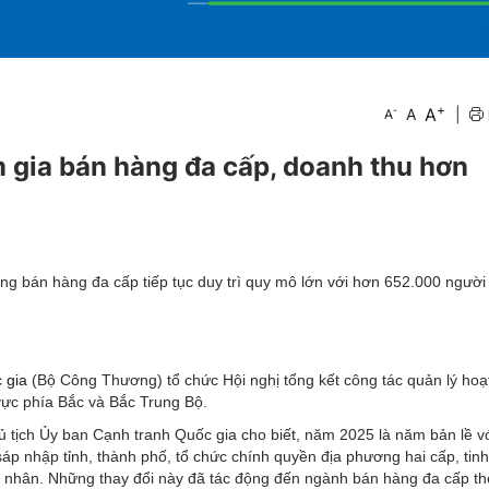
+
A
-
A
|
A
 gia bán hàng đa cấp, doanh thu hơn
g bán hàng đa cấp tiếp tục duy trì quy mô lớn với hơn 652.000 người
 gia
(Bộ Công Thương) tổ chức Hội nghị tổng kết công tác quản lý hoạ
vực phía Bắc và Bắc Trung Bộ.
ủ tịch Ủy ban Cạnh tranh Quốc gia cho biết, năm 2025 là năm bản lề v
áp nhập tỉnh, thành phố, tổ chức chính quyền địa phương hai cấp, tin
tư nhân. Những thay đổi này đã tác động đến ngành bán hàng đa cấp t