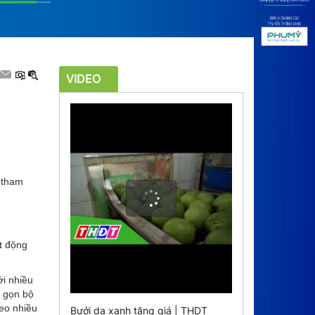
VIDEO
 tham
t động
ới nhiều
h gọn bộ
heo nhiều
Bưởi da xanh tăng giá | THDT