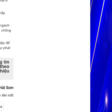
hai 6
 cấp
 ngành
g chống
iệp để
sự phát
g tin
theo
hiệu
Hải Sơn
 liên kết
ia