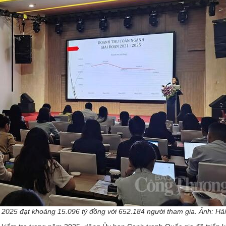
025 đạt khoảng 15.096 tỷ đồng với 652.184 người tham gia. Ảnh: Hả