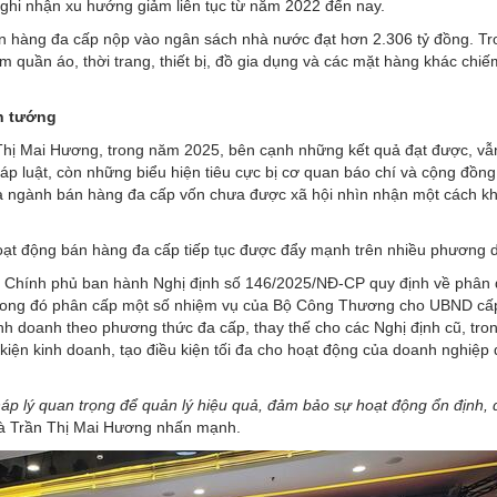
ghi nhận xu hướng giảm liên tục từ năm 2022 đến nay.
n hàng đa cấp nộp vào ngân sách nhà nước đạt hơn 2.306 tỷ đồng. Tr
quần áo, thời trang, thiết bị, đồ gia dụng và các mặt hàng khác chiế
ến tướng
Thị Mai Hương, trong năm 2025, bên cạnh những kết quả đạt được, vẫ
p luật, còn những biểu hiện tiêu cực bị cơ quan báo chí và cộng đồng
ủa ngành bán hàng đa cấp vốn chưa được xã hội nhìn nhận một cách k
hoạt động bán hàng đa cấp tiếp tục được đẩy mạnh trên nhiều phương d
 Chính phủ ban hành Nghị định số 146/2025/NĐ-CP quy định về phân 
trong đó phân cấp một số nhiệm vụ của Bộ Công Thương cho UBND cấp
h doanh theo phương thức đa cấp, thay thế cho các Nghị định cũ, tro
 kiện kinh doanh, tạo điều kiện tối đa cho hoạt động của doanh nghiệp
áp lý quan trọng để quản lý hiệu quả, đảm bảo sự hoạt động ổn định,
bà Trần Thị Mai Hương nhấn mạnh.