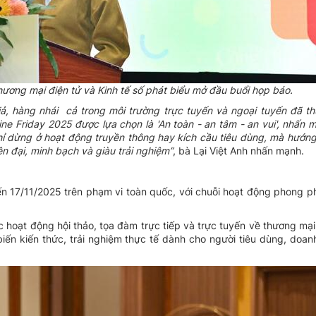
hương mại điện tử và Kinh tế số phát biểu mở đầu buổi họp báo.
iả, hàng nhái cả trong môi trường trực tuyến và ngoại tuyến đã th
ne Friday 2025 được lựa chọn là 'An toàn - an tâm - an vui', nhấn 
hỉ dừng ở hoạt động truyền thông hay kích cầu tiêu dùng, mà hướng
ện đại, minh bạch và giàu trải nghiệm”
, bà Lại Việt Anh nhấn mạnh.
ến 17/11/2025 trên phạm vi toàn quốc, với chuỗi hoạt động phong p
hoạt động hội thảo, tọa đàm trực tiếp và trực tuyến về thương mại 
iến kiến thức, trải nghiệm thực tế dành cho người tiêu dùng, doan