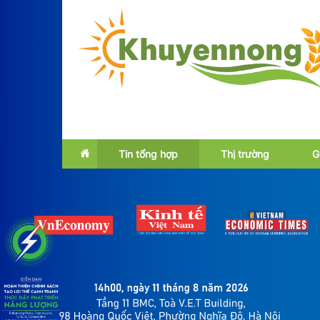
Tin tổng hợp
Thị trường
G
Emagazine
Trong nước
OCOP
Quốc tế