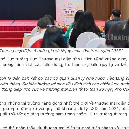
 Thương mại điện tử quốc gia và Ngày mua sắm trực tuyến 2025”.
 Phó Cục trưởng Cục Thương mại điện tử và Kinh tế số khẳng định,
hương trình kích cầu tiêu dùng, trở thành sự kiện quy tụ và kết 
còn là diễn đàn kết nối các cơ quan quản lý Nhà nước, nền tảng s
ền thông. Sự kiện hướng tới mục tiêu định hình các chiến lược phát 
thông điệp tích cực về thương mại điện tử tới toàn xã hội”
, Phó Cụ
ng những thị trường năng động nhất thế giới về thương mại điện 
am giữ vị trí đáng kể với quy mô khoảng 25 tỷ USD năm 2024, tốc
 đầu về tốc độ tăng trưởng; nằm trong nhóm 10 thị trường thương 
, có thể nhận thấy, dù
thương mại
điện tử phát triển nhanh và lan t