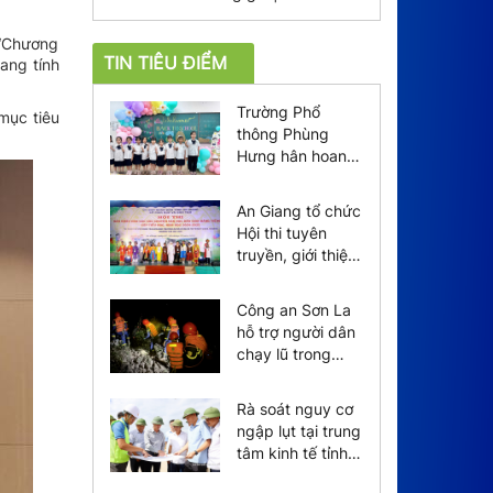
 “Chương
TIN TIÊU ĐIỂM
ang tính
Trường Phổ
mục tiêu
thông Phùng
Hưng hân hoan
chào đón tân học
sinh năm 2026
An Giang tổ chức
Hội thi tuyên
truyền, giới thiệu
sách dành cho
học sinh
Công an Sơn La
hỗ trợ người dân
chạy lũ trong
đêm
Rà soát nguy cơ
ngập lụt tại trung
tâm kinh tế tỉnh
Hà Tĩnh