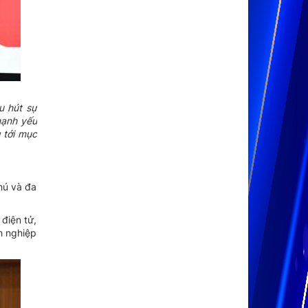
u hút sự
mạnh yếu
 tới mục
hú và đa
điện tử,
h nghiệp