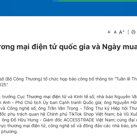
+
A
-
A
|
A
ương mại điện tử quốc gia và Ngày mu
 số (Bộ Công Thương) tổ chức họp báo công bố thông tin “Tuần lễ T
25”.
c trưởng Cục
Thương mại điện tử
và Kinh tế số; nhà báo Nguyễn Vă
 Anh - Phó Chủ tịch Ủy ban Cạnh tranh Quốc gia; ông Nguyễn Hữ
 và Công nghệ số; ông Trần Văn Trọng - Tổng Thư ký Hiệp hội Th
ốc phụ trách quan hệ Chính phủ TikTok Shop Việt Nam; bà Vũ Xuâ
e; ông Đỗ Hữu Hưng - Giám đốc ACCESSTRADE Việt Nam; cùng đại 
 vực thương mại điện tử, công nghệ số và đông đảo các nhà báo, ph
ịa phương.