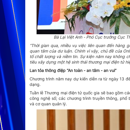
Bà Lại Việt Anh - Phó Cục trưởng Cục T
“Thời gian qua, nhiều vụ việc liên quan đến hàng g
quan tâm của dư luận. Chính vì vậy, chủ đề của Onli
tố chất lượng và niềm tin. Sự kiện năm nay không c
tiêu xây dựng một hệ sinh thái thương mại điện tử hi
Lan tỏa thông điệp “An toàn - an tâm - an vui”
Chương trình năm nay dự kiến diễn ra từ ngày 13 đ
dạng.
Tuần lễ Thương mại điện tử quốc gia sẽ bao gồm các 
công nghệ số; các chương trình truyền thông, phổ b
và cơ quan quản lý.