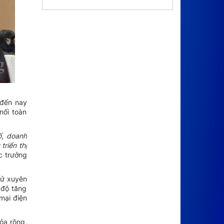
 đến nay
nối toàn
ố, doanh
triển thị
c trưởng
tử xuyên
 độ tăng
mại điện
ỏa rộng,