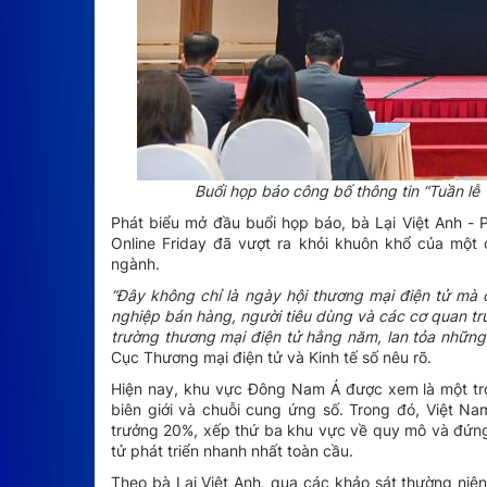
Buổi họp báo công bố thông tin “Tuần lễ
Phát biểu mở đầu buổi họp báo, bà Lại Việt Anh -
Online Friday đã vượt ra khỏi khuôn khổ của một c
ngành.
“Đây không chỉ là ngày hội thương mại điện tử mà 
nghiệp bán hàng, người tiêu dùng và các cơ quan truy
trường thương mại điện tử hằng năm, lan tỏa những 
Cục Thương mại điện tử và Kinh tế số nêu rõ.
Hiện nay, khu vực Đông Nam Á được xem là một tro
biên giới và chuỗi cung ứng số. Trong đó, Việt N
trưởng 20%, xếp thứ ba khu vực về quy mô và đứng
tử phát triển nhanh nhất toàn cầu.
Theo bà Lại Việt Anh, qua các khảo sát thường niên