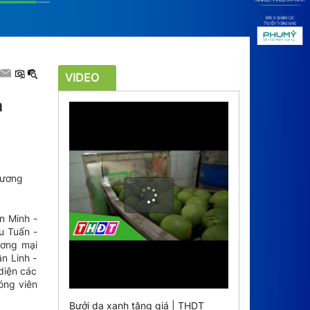
VIDEO
a
hương
n Minh -
u Tuấn -
ương mại
n Linh -
diện các
óng viên
Bưởi da xanh tăng giá | THDT