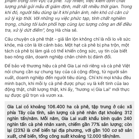
phạm trong lĩnh vực cà phê. Tuy nhiên, việc kiểm định chất
lượng phải gửi mẫu đi giám định, mất rất nhiều thời gian. Trong
khi đó, người tiêu dùng lại ít khi phản ánh, nên khó có căn cứ
xử lý kịp thời. Với những vụ việc phức tạp, tính chất nghiêm
trọng, chúng tôi luôn phối hợp cùng lực lượng công an để điều
tra, xử lý dứt điểm",
ông Hà chia sẻ.
Câu chuyện cà phê thật - giả lẫn lộn không chỉ là nỗi lo về sức
khỏe, mà còn là lời cảnh báo. Một hạt cà phê bị pha trộn, một
tách cà phê bị làm giả có thể khiến công sức, uy tín của biết
bao nông dân, doanh nghiệp chân chính bị đánh đổi.
Để bảo vệ thương hiệu cà phê Gia Lai nói riêng và cà phê Việt
nói chung cần sự chung tay của cả cộng đồng, từ người sản
xuất, doanh nghiệp đến người tiêu dùng. Chỉ khi mọi khâu đều
minh bạch, khi mỗi ly cà phê được phục vụ là kết tinh của lao
động thật, chất lượng thật, khi ấy, “hương vị Gia Lai” mới thực
sự được giữ trọn và vươn xa.
Gia Lai có khoảng 106.400 ha cà phê, tập trung ở các xã
phía Tây của tỉnh, sản lượng cà phê nhân đạt khoảng 312
nghìn tấn/năm. Mỗi năm, Gia Lai xuất khẩu bình quân 240
nghìn tấn cà phê nhân xanh, chiếm gần 77% sản lượng; còn
lại (23%) là chế biến tại địa phương, với gần 100 cơ sở sản
xuất, chế biến, tổng công suất khoảng 12.000 tấn/năm.