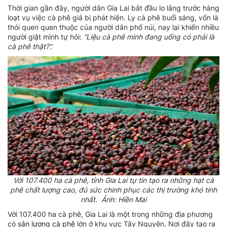
Thời gian gần đây, người dân Gia Lai bắt đầu lo lắng trước hàng
loạt vụ việc cà phê giả bị phát hiện. Ly cà phê buổi sáng, vốn là
thói quen quen thuộc của người dân phố núi, nay lại khiến nhiều
người giật mình tự hỏi:
“Liệu cà phê mình đang uống có phải là
cà phê thật?”.
Với 107.400 ha cà phê, tỉnh Gia Lai tự tin tạo ra những hạt cà
phê chất lượng cao, đủ sức chinh phục các thị trường khó tính
nhất. Ảnh: Hiền Mai
Với 107.400 ha cà phê, Gia Lai là một trong những địa phương
có
sản lượng cà phê
lớn ở khu vực Tây Nguyên. Nơi đây tạo ra