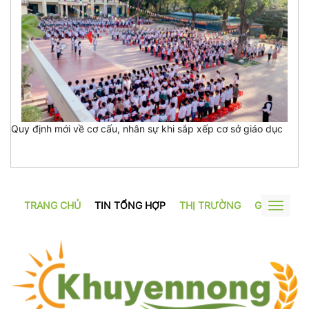
Quy định mới về cơ cấu, nhân sự khi sắp xếp cơ sở giáo dục
TRANG CHỦ
TIN TỔNG HỢP
THỊ TRƯỜNG
GƯƠNG SẢ
Toggle
navigat