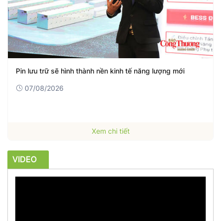
Ngành Ngoại giao: Phát huy vai trò lãnh đạo của tổ chức
Đảng
07/08/2026
Xem chi tiết
VIDEO