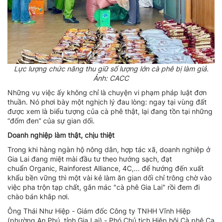
Lực lượng chức năng thu giữ số lượng lớn cà phê bị làm giả.
Ảnh: CACC
Những vụ việc ấy không chỉ là chuyện vi phạm pháp luật đơn
thuần. Nó phơi bày một nghịch lý đau lòng: ngay tại vùng đất
được xem là biểu tượng của cà phê thật, lại đang tồn tại những
“đốm đen” của sự gian dối.
Doanh nghiệp làm thật, chịu thiệt
Trong khi hàng ngàn hộ nông dân, hợp tác xã, doanh nghiệp ở
Gia Lai đang miệt mài đầu tư theo hướng sạch, đạt
chuẩn Organic, Rainforest Alliance, 4C,... để hướng đến xuất
khẩu bền vững thì một vài kẻ làm ăn gian dối chỉ trông chờ vào
việc pha trộn tạp chất, gắn mác "cà phê Gia Lai" rồi đem đi
chào bán khắp nơi.
Ông Thái Như Hiệp - Giám đốc Công ty TNHH Vĩnh Hiệp
(phường An Phú, tỉnh Gia Lai) - Phó Chủ tịch Hiệp hội Cà phê Ca