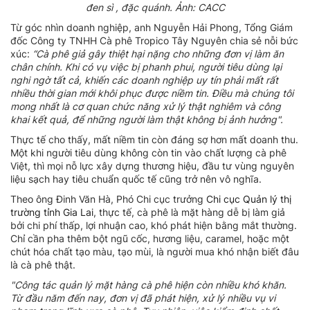
đen sì , đặc quánh. Ảnh: CACC
Từ góc nhìn doanh nghiệp, anh Nguyễn Hải Phong, Tổng Giám
đốc Công ty TNHH Cà phê Tropico Tây Nguyên chia sẻ nỗi bức
xúc:
“Cà phê giả gây thiệt hại nặng cho những đơn vị làm ăn
chân chính. Khi có vụ việc bị phanh phui, người tiêu dùng lại
nghi ngờ tất cả, khiến các doanh nghiệp uy tín phải mất rất
nhiều thời gian mới khôi phục được niềm tin. Điều mà chúng tôi
mong nhất là cơ quan chức năng xử lý thật nghiêm và công
khai kết quả, để những người làm thật không bị ảnh hưởng".
Thực tế cho thấy, mất niềm tin còn đáng sợ hơn mất doanh thu.
Một khi người tiêu dùng không còn tin vào chất lượng cà phê
Việt, thì mọi nỗ lực xây dựng thương hiệu, đầu tư vùng nguyên
liệu sạch hay tiêu chuẩn quốc tế cũng trở nên vô nghĩa.
Theo ông Đinh Văn Hà, Phó Chi cục trưởng
Chi cục Quản lý thị
trường tỉnh Gia Lai
, thực tế, cà phê là mặt hàng dễ bị làm giả
bởi chi phí thấp, lợi nhuận cao, khó phát hiện bằng mắt thường.
Chỉ cần pha thêm bột ngũ cốc, hương liệu, caramel, hoặc một
chút hóa chất tạo màu, tạo mùi, là người mua khó nhận biết đâu
là cà phê thật.
"Công tác quản lý mặt hàng cà phê hiện còn nhiều khó khăn.
Từ đầu năm đến nay, đơn vị đã phát hiện, xử lý nhiều vụ vi