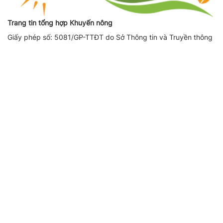
Trang tin tổng hợp Khuyến nông
Giấy phép số: 5081/GP-TTĐT do Sở Thông tin và Truyền thông
Hà Nội cấp ngày 17/10/2019
Giấy phép sửa đổi, bổ sung số (lần 1): 3775/GP-TTĐT do Sở
Thông tin và Truyền thông Hà Nội cấp ngày 08/12/2022
Giấy phép sửa đổi, bổ sung số (lần 2): 164/GP-TTĐT do Sở
Thông tin và Truyền thông Hà Nội cấp ngày 14/08/2023
Người chịu trách nhiệm nội dung trang thông tin điện tử tổng
hợp: Giám Đốc - Phạm Ngọc Thuấn
Liên hệ quảng cáo
CÔNG TY TNHH DỊCH VỤ THÔNG TIN VÀ PHÁT TRIỂN NỘI
DUNG DATASHARE
Địa chỉ:
Tầng 2, Tòa nhà 29T1 Hoàng Đạo Thúy, Phường Yên
Hòa, Thành phố Hà Nội
SĐT:
0971521639
Email:
adbooking@datashare.vn