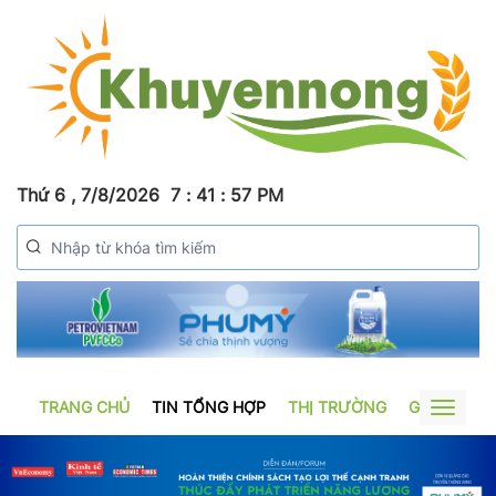
Thứ 6 , 7/8/2026
7
:
41
:
58
PM
TRANG CHỦ
TIN TỔNG HỢP
THỊ TRƯỜNG
GƯƠNG SẢ
Toggle
navigat