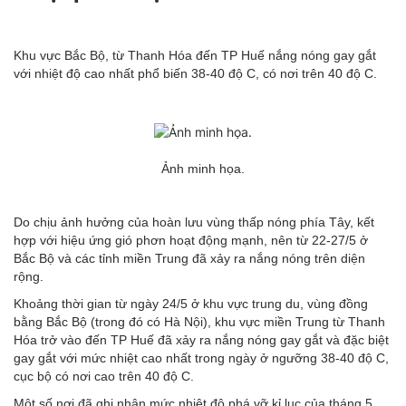
Khu vực Bắc Bộ, từ Thanh Hóa đến TP Huế nắng nóng gay gắt
với nhiệt độ cao nhất phổ biến 38-40 độ C, có nơi trên 40 độ C.
Ảnh minh họa.
Do chịu ảnh hưởng của hoàn lưu vùng thấp nóng phía Tây, kết
hợp với hiệu ứng gió phơn hoạt động mạnh, nên từ 22-27/5 ở
Bắc Bộ và các tỉnh miền Trung đã xảy ra nắng nóng trên diện
rộng.
Khoảng thời gian từ ngày 24/5 ở khu vực trung du, vùng đồng
bằng Bắc Bộ (trong đó có Hà Nội), khu vực miền Trung từ Thanh
Hóa trở vào đến TP Huế đã xảy ra nắng nóng gay gắt và đặc biệt
gay gắt với mức nhiệt cao nhất trong ngày ở ngưỡng 38-40 độ C,
cục bộ có nơi cao trên 40 độ C.
Một số nơi đã ghi nhận mức nhiệt độ phá vỡ kỉ lục của tháng 5