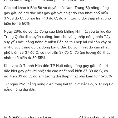
Các nơi khác ở Bắc Bộ và duyên hải Nam Trung Bộ nắng nóng
gay gắt, có nơi đặc biệt gay gắt với nhiệt độ cao nhất phổ biến
37-39 độ C, có nơi trên 40 độ C; độ ẩm tương đối thấp nhất phổ
biến từ 45-50%.
Ngày 28/5, do có tác động của khối không khí mát yếu từ lục địa
Trung Quốc di chuyển xuống, làm cho vùng thấp nóng phía Tây
suy yếu bớt, nắng nóng ở miền Bắc sẽ thu hẹp lại chỉ còn xảy ra
ở khu vực trung du và đồng bằng Bắc Bộ với nhiệt độ cao nhất
phổ biến 35-37 độ C, có nơi trên 37 độ C; độ ẩm tương đối thấp
nhất phổ biến từ 50-55%.
Khu vực từ Thanh Hóa đến TP Huế nắng nóng gay gắt, có nơi
đặc biệt gay gắt với nhiệt độ cao nhất phổ biến 37-39 độ C, có
nơi trên 39 độ C; độ ẩm tương đối thấp nhất phổ biến từ 45-50%.
Từ ngày 29/5 nắng nóng diện rộng kết thúc ở Bắc Bộ, ở Trung Bộ
nắng nóng dịu dần.
Nguồn:
giaoducthoidai.vn
Sao chép liên kết