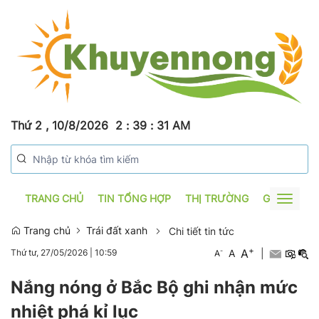
Thứ 2 , 10/8/2026
2
:
39
:
32
AM
TRANG CHỦ
TIN TỔNG HỢP
THỊ TRƯỜNG
GƯƠNG SẢ
Toggle
navigat
Trang chủ
Trái đất xanh
Chi tiết tin tức
+
A
-
A
|
Thứ tư, 27/05/2026
|
10:59
A
Nắng nóng ở Bắc Bộ ghi nhận mức
nhiệt phá kỉ lục