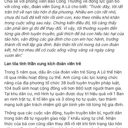
Chia sẻ với phóng viên Báo Công Thương về động lực gắn bó
với công việc,
đoàn viên
Sùng A Lử cho biết:
“Trước đây, tôi rất
trăn trở về nạn tảo hôn ở địa phương. Nhiều em còn rất nhỏ,
chưa đủ tuổi đã kết hôn rồi sinh con, kéo theo nhiều khó khăn
trong cuộc sống sau này. Chứng kiến điều đó, tôi càng thấy
cần phải làm gì đó để thay đổi. Vì vậy, tôi thường xuyên đến
từng gia đình tuyên truyền, giải thích để bà con hiểu tác hại của
tảo hôn, vận động các gia đình cho con em học hành, trưởng
thành rồi mới lập gia đình. Bản thân tôi chỉ mong bà con đoàn
kết, hỗ trợ nhau để có cuộc sống vững vàng và ngày càng
vươn lên”.
Lan tỏa tinh thần xung kích đoàn viên trẻ
Trong 5 năm qua, dấu ấn của đoàn viên trẻ Sùng A Lử thể hiện
rõ qua nhiều hoạt động cụ thể. Anh cùng các lực lượng chức
năng của địa phương tổ chức 38 buổi tuyên truyền pháp luật,
104 buổi sinh hoạt cộng đồng với hơn 860 lượt người tham gia.
Tại khu dân cư, mô hình tự quản được duy trì hiệu quả với 1 Ban
an ninh trật tự, 6 tổ liên gia và 3 dòng họ tự quản, tạo thành
mạng lưới gắn trách nhiệm giữ gìn bình yên tới từng hộ gia đình.
Thông qua các cuộc vận động, tuyên truyền bền bỉ, người dân
trong bản đã tự nguyện giao nộp 7 khẩu súng tự chế. Nhận
thức của bà con cũng dần thay đổi rõ rệt khi tình trạng tảo hôn