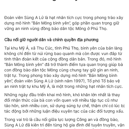
Đoàn viên Sùng A Lử là hạt nhân tích cực trong phong trào xây
dựng mô hình “Bản Mông bình yên”, góp phần quan trọng giữ
vững an ninh vùng đồng bào dân tộc Mông ở Phú Thọ.
Cầu nối giữ người dân và chính quyền địa phương
Tại khu Mỹ Á, xã Thu Cúc, tỉnh
Phú Thọ
, bình yên của bản làng
không chỉ đến từ núi rừng bao quanh mà còn được vun đắp từ
tinh thần đoàn kết của cộng đồng dân bản. Trong đó, mô hình
“Bản Mông bình yên” đã trở thành điểm tựa quan trọng giúp bà
con đồng bào dân tộc Mông cùng chung tay giữ gìn an ninh,
trật tự. Trong phong trào xây dựng mô hình “Bản Mông bình
yên”, đoàn viên Sùng A Lử (sinh năm 1997), Tổ phó Tổ bảo vệ
an ninh trật tự khu Mỹ Á, là một trong những hạt nhân tích cực.
Những ngày đầu triển khai mô hình, khó khăn lớn nhất là thay
đổi nhận thức của bà con vốn quen với nhiều tập tục cũ như
tảo hôn, sinh nhiều con, sử dụng súng tự chế, thậm chí có lúc bị
tác động bởi những luận điệu xuyên tạc của các đối tượng xấu.
Trong vai trò là cầu nối giữa lực lượng
Công an
và đồng bào,
Sùng A Lử đã kiên trì đến từng hộ gia đình để tuyên truyền, vận