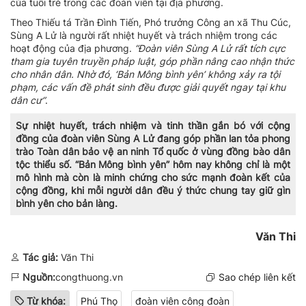
của tuổi trẻ trong các đoàn viên tại địa phương.
Theo Thiếu tá Trần Đình Tiến, Phó trưởng Công an xã Thu Cúc,
Sùng A Lử là người rất nhiệt huyết và trách nhiệm trong các
hoạt động của địa phương.
“Đoàn viên Sùng A Lử rất tích cực
tham gia tuyên truyền pháp luật, góp phần nâng cao nhận thức
cho nhân dân. Nhờ đó, ‘Bản Mông bình yên’ không xảy ra tội
phạm, các vấn đề phát sinh đều được giải quyết ngay tại khu
dân cư”
.
Sự nhiệt huyết, trách nhiệm và tinh thần gắn bó với cộng
đồng của đoàn viên Sùng A Lử đang góp phần lan tỏa phong
trào Toàn dân bảo vệ an ninh Tổ quốc ở vùng đồng bào dân
tộc thiểu số. “Bản Mông bình yên” hôm nay không chỉ là một
mô hình mà còn là minh chứng cho sức mạnh đoàn kết của
cộng đồng, khi mỗi người dân đều ý thức chung tay giữ gìn
bình yên cho bản làng.
Văn Thi
Tác giả:
Văn Thi
Nguồn:
congthuong.vn
Sao chép liên kết
Từ khóa:
Phú Thọ
đoàn viên công đoàn