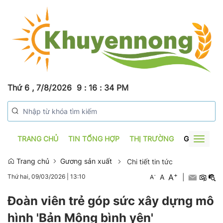
Thứ 6 , 7/8/2026
9
:
16
:
34
PM
TRANG CHỦ
TIN TỔNG HỢP
THỊ TRƯỜNG
GƯƠNG SẢ
Toggle
navigat
Trang chủ
Gương sản xuất
Chi tiết tin tức
+
A
-
A
|
Thứ hai, 09/03/2026
|
13:10
A
Đoàn viên trẻ góp sức xây dựng mô
hình 'Bản Mông bình yên'