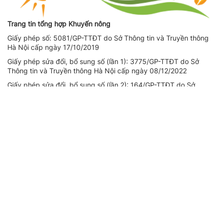
Trang tin tổng hợp Khuyến nông
Giấy phép số: 5081/GP-TTĐT do Sở Thông tin và Truyền thông
Hà Nội cấp ngày 17/10/2019
Giấy phép sửa đổi, bổ sung số (lần 1): 3775/GP-TTĐT do Sở
Thông tin và Truyền thông Hà Nội cấp ngày 08/12/2022
Giấy phép sửa đổi, bổ sung số (lần 2): 164/GP-TTĐT do Sở
Thông tin và Truyền thông Hà Nội cấp ngày 14/08/2023
Người chịu trách nhiệm nội dung trang thông tin điện tử tổng
hợp: Giám Đốc - Phạm Ngọc Thuấn
Liên hệ quảng cáo
CÔNG TY TNHH DỊCH VỤ THÔNG TIN VÀ PHÁT TRIỂN NỘI
DUNG DATASHARE
Địa chỉ:
Tầng 2, Tòa nhà 29T1 Hoàng Đạo Thúy, Phường Yên
Hòa, Thành phố Hà Nội
SĐT:
0971521639
Email:
adbooking@datashare.vn