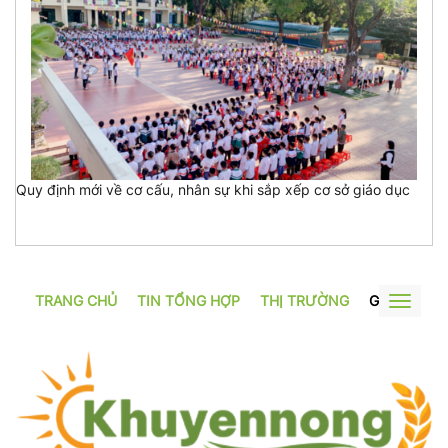
Quy định mới về cơ cấu, nhân sự khi sắp xếp cơ sở giáo dục
TRANG CHỦ
TIN TỔNG HỢP
THỊ TRƯỜNG
GƯƠNG SẢ
Toggle
navigat