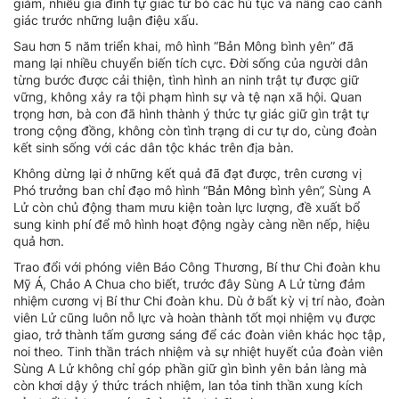
giảm, nhiều gia đình tự giác từ bỏ các hủ tục và nâng cao cảnh
giác trước những luận điệu xấu.
Sau hơn 5 năm triển khai, mô hình “Bản Mông bình yên” đã
mang lại nhiều chuyển biến tích cực. Đời sống của người dân
từng bước được cải thiện, tình hình an ninh trật tự được giữ
vững, không xảy ra tội phạm hình sự và tệ nạn xã hội. Quan
trọng hơn, bà con đã hình thành ý thức tự giác giữ gìn trật tự
trong cộng đồng, không còn tình trạng di cư tự do, cùng đoàn
kết sinh sống với các dân tộc khác trên địa bàn.
Không dừng lại ở những kết quả đã đạt được, trên cương vị
Phó trưởng ban chỉ đạo mô hình “
Bản Mông
bình yên”, Sùng A
Lử còn chủ động tham mưu kiện toàn lực lượng, đề xuất bổ
sung kinh phí để mô hình hoạt động ngày càng nền nếp, hiệu
quả hơn.
Trao đổi với phóng viên Báo Công Thương, Bí thư Chi đoàn khu
Mỹ Á, Chảo A Chua cho biết, trước đây Sùng A Lử từng đảm
nhiệm cương vị Bí thư Chi đoàn khu. Dù ở bất kỳ vị trí nào, đoàn
viên Lử cũng luôn nỗ lực và hoàn thành tốt mọi nhiệm vụ được
giao, trở thành tấm gương sáng để các đoàn viên khác học tập,
noi theo. Tinh thần trách nhiệm và sự nhiệt huyết của đoàn viên
Sùng A Lử không chỉ góp phần giữ gìn bình yên bản làng mà
còn khơi dậy ý thức trách nhiệm, lan tỏa tinh thần xung kích