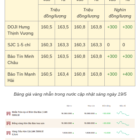
Triệu
Triệu
Nghìn
đồng/lượng
đồng/lượng
đồng/lượng
DOJI Hưng
160,5
163,5
160,8
163,8
+300
+300
Thịnh Vượng
SJC 1-5 chỉ
160,3
163,3
160,3
163,3
0
0
Bảo Tín Minh
160,5
163,5
160,8
163,8
+300
+300
Châu
Bảo Tín Mạnh
160,5
163,4
160,8
163,8
+300
+400
Hải
Bảng giá vàng nhẫn trong nước cập nhật sáng ngày 19/5