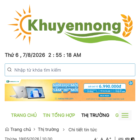
Thứ 6 , 7/8/2026
2
:
55
:
18
AM
TRANG CHỦ
TIN TỔNG HỢP
THỊ TRƯỜNG
GƯƠNG SẢ
Toggle
navigat
Trang chủ
Thị trường
Chi tiết tin tức
+
A
-
A
|
Thứ ba, 19/05/2026
|
10:30
A