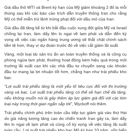
Giá dầu thô WTI và Brent kỳ hạn của Mỹ giảm khoảng 2 đô la mỗi
thùng sau khi các báo cáo trích dẫn truyền thông Iran cho rằng
Mỹ có thể miễn trừ lệnh trừng phạt đối với dầu mỏ của Iran.
Giá dầu đã tăng kể từ khi bắt đầu cuộc xung đột giữa Mỹ và Israel
chống lại Iran, làm dấy lên lo ngại về lạm phát và dẫn đến kỳ
vọng về việc các ngân hàng trung ương sẽ thắt chặt chính sách
tiền tệ hơn, thay vì dự đoán trước đó về việc cắt giảm lãi suất.
Vàng, một loại tài sản trú ẩn an toàn truyền thống và là công cụ
phòng ngừa lạm phát, thường hoạt động kém hiệu quả trong môi
trường lãi suất cao khi các nhà đầu tư chuyển sang các khoản
đầu tư mang lại lợi nhuận tốt hơn, chẳng hạn như trái phiếu kho
bạc.
"Lợi suất trái phiếu tăng là một yếu tố tiêu cực đối với thị trường
vàng và bạc. Lợi suất trái phiếu tăng có thể sẽ hạn chế đà tăng,
nếu không muốn nói là gây thêm áp lực giảm giá đối với các kim
loại này trong thời gian ngắn sắp tới",
Wyckoff nói thêm.
Trái phiếu chính phủ trên toàn cầu tiếp tục giảm giá vào thứ Hai
do giá năng lượng tăng cao do chiến tranh Iran gây ra, làm dấy
lên lo ngại về lạm phát và củng cố kỳ vọng về việc tăng lãi suất
toàn cầu. Lợi suất trái phiếu kho bạc Mỹ kỳ hạn 10 năm, vốn biến