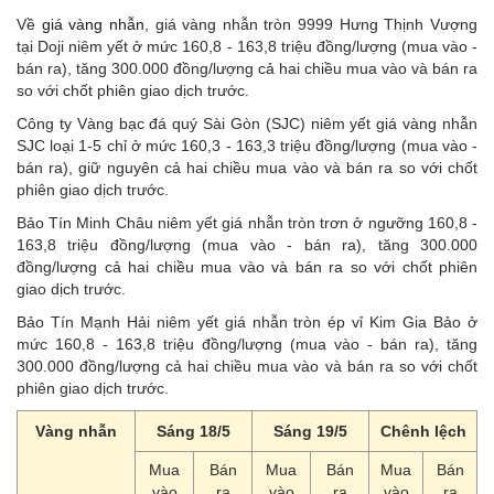
Về
giá vàng nhẫn
, giá vàng nhẫn tròn 9999 Hưng Thịnh Vượng
tại Doji niêm yết ở mức 160,8 - 163,8 triệu đồng/lượng (mua vào -
bán ra), tăng 300.000 đồng/lượng cả hai chiều mua vào và bán ra
so với chốt phiên giao dịch trước.
Công ty Vàng bạc đá quý Sài Gòn (SJC) niêm yết giá vàng nhẫn
SJC loại 1-5 chỉ ở mức 160,3 - 163,3 triệu đồng/lượng (mua vào -
bán ra), giữ nguyên cả hai chiều mua vào và bán ra so với chốt
phiên giao dịch trước.
Bảo Tín Minh Châu niêm yết giá nhẫn tròn trơn ở ngưỡng 160,8 -
163,8 triệu đồng/lượng (mua vào - bán ra), tăng 300.000
đồng/lượng cả hai chiều mua vào và bán ra so với chốt phiên
giao dịch trước.
Bảo Tín Mạnh Hải niêm yết giá nhẫn tròn ép vỉ Kim Gia Bảo ở
mức 160,8 - 163,8 triệu đồng/lượng (mua vào - bán ra), tăng
300.000 đồng/lượng cả hai chiều mua vào và bán ra so với chốt
phiên giao dịch trước.
Vàng nhẫn
Sáng 18/5
Sáng 19/5
Chênh lệch
Mua
Bán
Mua
Bán
Mua
Bán
vào
ra
vào
ra
vào
ra