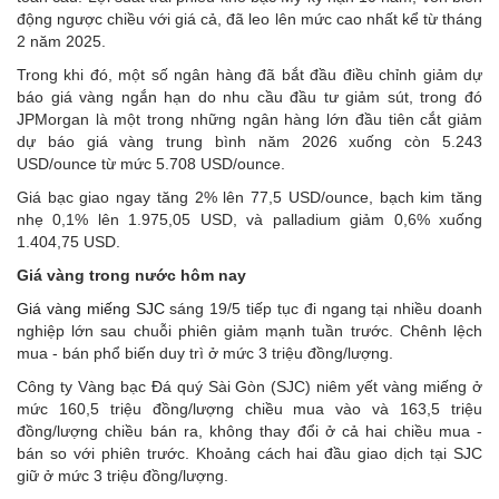
động ngược chiều với giá cả, đã leo lên mức cao nhất kể từ tháng
2 năm 2025.
Trong khi đó, một số ngân hàng đã bắt đầu điều chỉnh giảm dự
báo giá vàng ngắn hạn do nhu cầu đầu tư giảm sút, trong đó
JPMorgan là một trong những ngân hàng lớn đầu tiên cắt giảm
dự báo giá vàng trung bình năm 2026 xuống còn 5.243
USD/ounce từ mức 5.708 USD/ounce.
Giá bạc giao ngay tăng 2% lên 77,5 USD/ounce, bạch kim tăng
nhẹ 0,1% lên 1.975,05 USD, và palladium giảm 0,6% xuống
1.404,75 USD.
Giá vàng trong nước hôm nay
Giá vàng miếng SJC
sáng 19/5 tiếp tục đi ngang tại nhiều doanh
nghiệp lớn sau chuỗi phiên giảm mạnh tuần trước. Chênh lệch
mua - bán phổ biến duy trì ở mức 3 triệu đồng/lượng.
Công ty Vàng bạc Đá quý Sài Gòn (SJC) niêm yết vàng miếng ở
mức 160,5 triệu đồng/lượng chiều mua vào và 163,5 triệu
đồng/lượng chiều bán ra, không thay đổi ở cả hai chiều mua -
bán so với phiên trước. Khoảng cách hai đầu giao dịch tại SJC
giữ ở mức 3 triệu đồng/lượng.