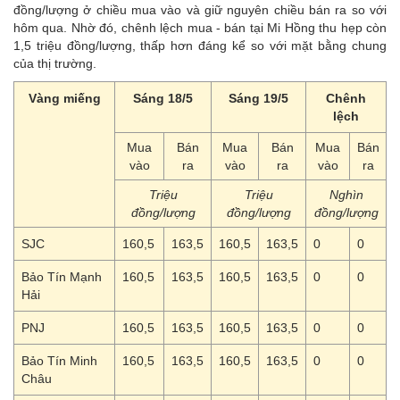
đồng/lượng ở chiều mua vào và giữ nguyên chiều bán ra so với
hôm qua. Nhờ đó, chênh lệch mua - bán tại Mi Hồng thu hẹp còn
1,5 triệu đồng/lượng, thấp hơn đáng kể so với mặt bằng chung
của thị trường.
Vàng miếng
Sáng 18/5
Sáng 19/5
Chênh
lệch
Mua
Bán
Mua
Bán
Mua
Bán
vào
ra
vào
ra
vào
ra
Triệu
Triệu
Nghìn
đồng/lượng
đồng/lượng
đồng/lượng
SJC
160,5
163,5
160,5
163,5
0
0
Bảo Tín Mạnh
160,5
163,5
160,5
163,5
0
0
Hải
PNJ
160,5
163,5
160,5
163,5
0
0
Bảo Tín Minh
160,5
163,5
160,5
163,5
0
0
Châu