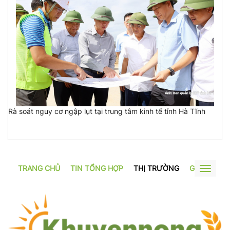
Rà soát nguy cơ ngập lụt tại trung tâm kinh tế tỉnh Hà Tĩnh
TRANG CHỦ
TIN TỔNG HỢP
THỊ TRƯỜNG
GƯƠNG SẢ
Toggle
navigat