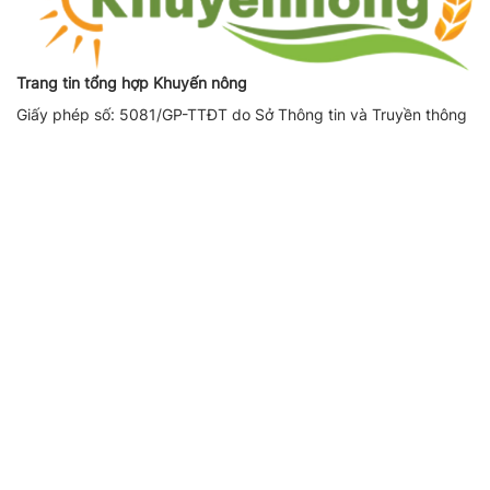
Trang tin tổng hợp Khuyến nông
Giấy phép số: 5081/GP-TTĐT do Sở Thông tin và Truyền thông
Hà Nội cấp ngày 17/10/2019
Giấy phép sửa đổi, bổ sung số (lần 1): 3775/GP-TTĐT do Sở
Thông tin và Truyền thông Hà Nội cấp ngày 08/12/2022
Giấy phép sửa đổi, bổ sung số (lần 2): 164/GP-TTĐT do Sở
Thông tin và Truyền thông Hà Nội cấp ngày 14/08/2023
Người chịu trách nhiệm nội dung trang thông tin điện tử tổng
hợp: Giám Đốc - Phạm Ngọc Thuấn
Liên hệ quảng cáo
CÔNG TY TNHH DỊCH VỤ THÔNG TIN VÀ PHÁT TRIỂN NỘI
DUNG DATASHARE
Địa chỉ:
Tầng 2, Tòa nhà 29T1 Hoàng Đạo Thúy, Phường Yên
Hòa, Thành phố Hà Nội
SĐT:
0971521639