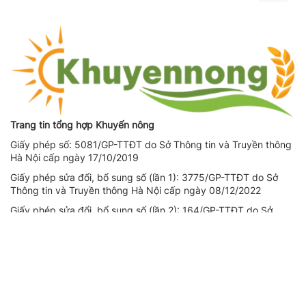
navigat
Trang tin tổng hợp Khuyến nông
Giấy phép số: 5081/GP-TTĐT do Sở Thông tin và Truyền thông
Hà Nội cấp ngày 17/10/2019
Giấy phép sửa đổi, bổ sung số (lần 1): 3775/GP-TTĐT do Sở
Thông tin và Truyền thông Hà Nội cấp ngày 08/12/2022
Giấy phép sửa đổi, bổ sung số (lần 2): 164/GP-TTĐT do Sở
Thông tin và Truyền thông Hà Nội cấp ngày 14/08/2023
Người chịu trách nhiệm nội dung trang thông tin điện tử tổng
hợp: Giám Đốc - Phạm Ngọc Thuấn
Liên hệ quảng cáo
CÔNG TY TNHH DỊCH VỤ THÔNG TIN VÀ PHÁT TRIỂN NỘI