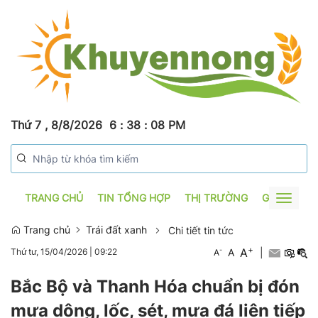
Thứ 7 , 8/8/2026
6
:
38
:
08
PM
TRANG CHỦ
TIN TỔNG HỢP
THỊ TRƯỜNG
GƯƠNG SẢ
Toggle
navigat
Trang chủ
Trái đất xanh
Chi tiết tin tức
+
A
-
A
|
Thứ tư, 15/04/2026
|
09:22
A
Bắc Bộ và Thanh Hóa chuẩn bị đón
mưa dông, lốc, sét, mưa đá liên tiếp