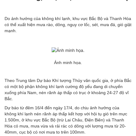
Do ảnh hưởng của không khí lạnh, khu vực Bắc Bộ và Thanh Hóa
có thể xuất hiện mưa rào, dông, nguy cơ lốc, sét, mưa đá, gió giật
mạnh.
Ảnh minh họa.
Theo Trung tâm Dự báo Khí tượng Thủy văn quốc gia, ở phía Bắc
có một bộ phận không khí lạnh cường độ yếu đang di chuyển
xuống phía Nam, nén rãnh áp thấp có trục ở khoảng 24-27 độ vĩ
Bắc.
Dự báo từ đêm 16/4 đến ngày 17/4, do chịu ảnh hưởng của
không khí lạnh nén rãnh áp thấp kết hợp với hội tụ gió trên mực
1.500m, ở khu vực Bắc Bộ (trừ Lai Châu, Điện Biên) và Thanh
Hóa có mưa, mưa vừa và rải rác có dông với lượng mưa từ 20-
40mm, cục bộ có nơi mưa to trên 100mm.