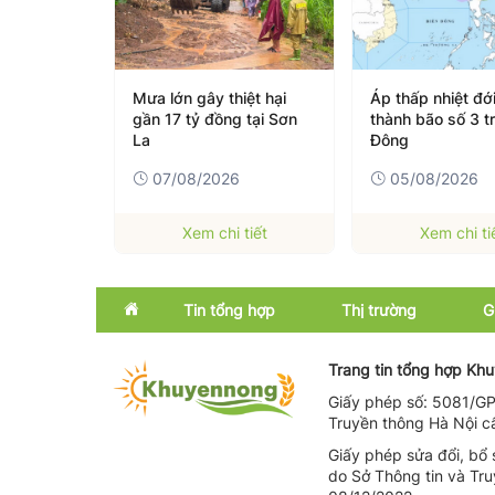
ết ngày
Mưa lớn gây thiệt hại
Áp thấp nhiệt đớ
mưa to,
gần 17 tỷ đồng tại Sơn
thành bão số 3 t
 nóng gay
La
Đông
6
07/08/2026
05/08/2026
 tiết
Xem chi tiết
Xem chi ti
Tin tổng hợp
Thị trường
G
Trang tin tổng hợp Kh
Giấy phép số: 5081/GP
Emagazine
Trong nước
Truyền thông Hà Nội c
OCOP
Quốc tế
Giấy phép sửa đổi, bổ 
do Sở Thông tin và Tr