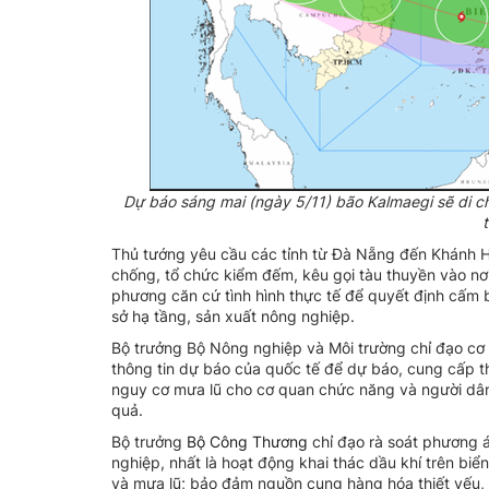
Dự báo sáng mai (ngày 5/11) bão Kalmaegi sẽ di c
Thủ tướng yêu cầu các tỉnh từ Đà Nẵng đến Khánh H
chống, tổ chức kiểm đếm, kêu gọi tàu thuyền vào nơi
phương căn cứ tình hình thực tế để quyết định cấm 
sở hạ tầng, sản xuất nông nghiệp.
Bộ trưởng Bộ Nông nghiệp và Môi trường chỉ đạo cơ 
thông tin dự báo của quốc tế để dự báo, cung cấp th
nguy cơ mưa lũ cho cơ quan chức năng và người dân b
quả.
Bộ trưởng
Bộ Công Thương
chỉ đạo rà soát phương á
nghiệp, nhất là hoạt động khai thác dầu khí trên biể
và mưa lũ; bảo đảm nguồn cung hàng hóa thiết yếu, k