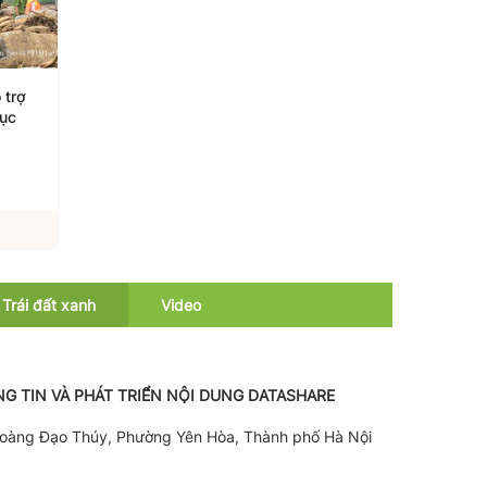
 trợ
Dự báo thời tiết ngày
Lai Châu: Mưa lớn gâ
hục
17/7: Bắc Bộ mưa dông,
sạt lở nghiêm trọng, g
Trung Bộ nắng nóng
thông chia cắt
17/07/2026
08/07/2026
Xem chi tiết
Xem chi tiết
Trái đất xanh
Video
G TIN VÀ PHÁT TRIỂN NỘI DUNG DATASHARE
Hoàng Đạo Thúy, Phường Yên Hòa, Thành phố Hà Nội