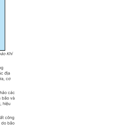
báo Khí
ng
ác địa
ửa, cơ
khảo các
a bão và
, hiệu
uất công
i do bão