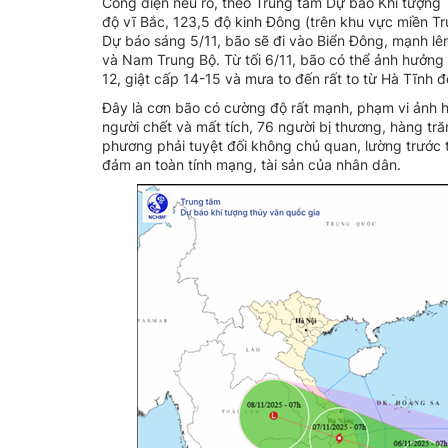
Công điện nêu rõ, theo Trung tâm Dự báo Khí tượng T
độ vĩ Bắc, 123,5 độ kinh Đông (trên khu vực miền Tr
Dự báo sáng 5/11, bão sẽ đi vào Biển Đông, mạnh lên
và Nam Trung Bộ. Từ tối 6/11, bão có thể ảnh hưởng
12, giật cấp 14-15 và mưa to đến rất to từ Hà Tĩnh 
Đây là cơn bão có cường độ rất mạnh, phạm vi ảnh hư
người chết và mất tích, 76 người bị thương, hàng tră
phương phải tuyệt đối không chủ quan, lường trước 
đảm an toàn tính mạng, tài sản của nhân dân.