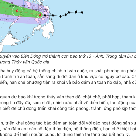
huyển vào Biển Đông trở thành cơn bão thứ 13 - Ảnh: Trung tâm Dự 
tượng Thủy văn Quốc gia
òa huy động cả hệ thống chính trị vào cuộc, rà soát phương án phò
 tránh trú an toàn, sẵn sàng di dời dân ở khu vực có nguy cơ cao. C
biển, hạn chế phương tiện ra khơi và bảo đảm an toàn hồ đập, nhà c
quan dự báo khí tượng thủy văn theo dõi chặt chẽ, phối hợp, tham 
ông tin đầy đủ, sớm nhất, chính xác nhất về diễn biến, tác động củ
iết để chủ động triển khai công tác phòng, tránh, ứng phó kịp thời
n, triển khai công tác bảo đảm an toàn đối với các hoạt động sản x
n, bảo đảm an toàn hồ đập thủy điện, hệ thống điện, hạn chế thiệt hạ
hông để thiếu nguồn cung, lợi dụng thiên tai tăng giá bất hợp lý.