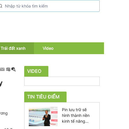
Trái đất xanh
Video
VIDEO
y
TIN TIÊU ĐIỂM
Pin lưu trữ sẽ
ương
hình thành nền
kinh tế năng
lượng mới