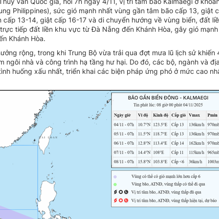
hủy văn Quốc gia, hồi 7h ngày 4/11, vị trí tâm bão Kalmaegi ở khoả
ung Philippines), sức gió mạnh nhất vùng gần tâm bão cấp 13, giật 
 cấp 13-14, giật cấp 16-17 và di chuyển hướng về vùng biển, đất li
 trực tiếp đất liền khu vực từ Đà Nẵng đến Khánh Hòa, gây gió mạnh
đến Khánh Hòa.
ởng rộng, trong khi Trung Bộ vừa trải qua đợt mưa lũ lịch sử khiến
m ngôi nhà và công trình hạ tầng hư hại. Do đó, các bộ, ngành và đị
tình huống xấu nhất, triển khai các biện pháp ứng phó ở mức cao nh