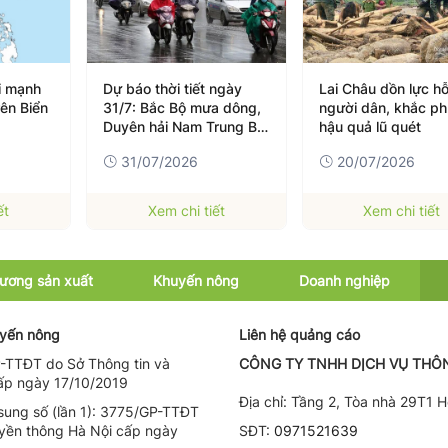
i mạnh
Dự báo thời tiết ngày
Lai Châu dồn lực hỗ
rên Biển
31/7: Bắc Bộ mưa dông,
người dân, khắc p
Duyên hải Nam Trung Bộ
hậu quả lũ quét
ngày nắng
31/07/2026
20/07/2026
ết
Xem chi tiết
Xem chi tiết
ương sản xuất
Khuyến nông
Doanh nghiệp
uyến nông
Liên hệ quảng cáo
-TTĐT do Sở Thông tin và
CÔNG TY TNHH DỊCH VỤ THÔN
ấp ngày 17/10/2019
Địa chỉ:
Tầng 2, Tòa nhà 29T1 
sung số (lần 1): 3775/GP-TTĐT
uyền thông Hà Nội cấp ngày
SĐT:
0971521639