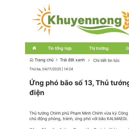
Tin tổng hợp
Thị trường
G
Trang chủ
Trái đất xanh
Chi tiết tin tức
Thứ ba, 04/11/2025
|
14:24
Emagazine
Trong nước
Ứng phó bão số 13, Thủ tướng
OCOP
Quốc tế
điện
Thủ tướng Chính phủ Phạm Minh Chính vừa ký Công 
chủ động phòng, tránh, ứng phó với bão KALMAEGI.