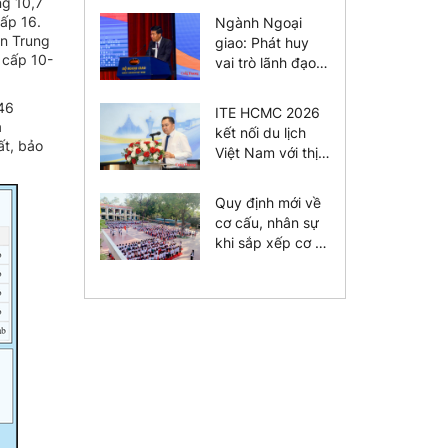
ng 10,7
cấp 16.
Ngành Ngoại
ền Trung
giao: Phát huy
 cấp 10-
vai trò lãnh đạo
của tổ chức
Đảng
 46
ITE HCMC 2026
a
kết nối du lịch
ất, bảo
Việt Nam với thị
trường toàn cầu
Quy định mới về
cơ cấu, nhân sự
khi sắp xếp cơ sở
giáo dục