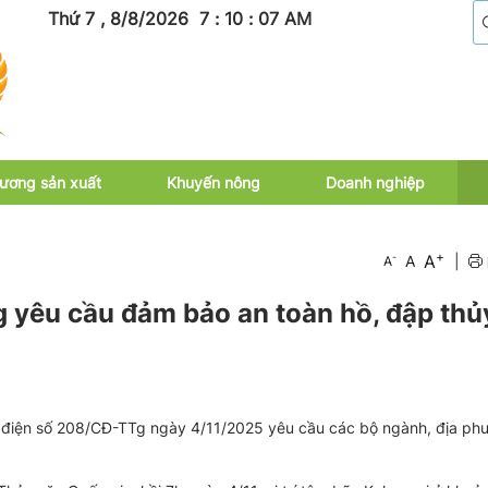
Thứ 7 , 8/8/2026
7
:
10
:
08
AM
ương sản xuất
Khuyến nông
Doanh nghiệp
+
A
-
A
|
A
 yêu cầu đảm bảo an toàn hồ, đập thủ
điện số 208/CĐ-TTg ngày 4/11/2025 yêu cầu các bộ ngành, địa ph