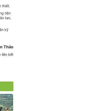
 thiết.
ng tiện
ào tạo,
ân kỹ
n Thảo
 liên kết