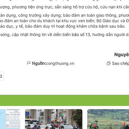
ợng, phương tiện ứng trực, sẵn sàng hỗ trợ cứu hộ, cứu nạn khi cần
dân dụng, công trường xây dựng; bảo đảm an toàn giao thông, phươ
bảo đảm an toàn cho du khách tại khu vực ven biển; Bộ Giáo dục và Đ
 giáo dục, y tế, bảo đảm duy trì hoạt động khám chữa bệnh sau bão.
 sóng, cập nhật thông tin về diễn biến
bão số 13
, hướng dẫn người d
Nguyê
Nguồn:
congthuong.vn
Sao chép
13