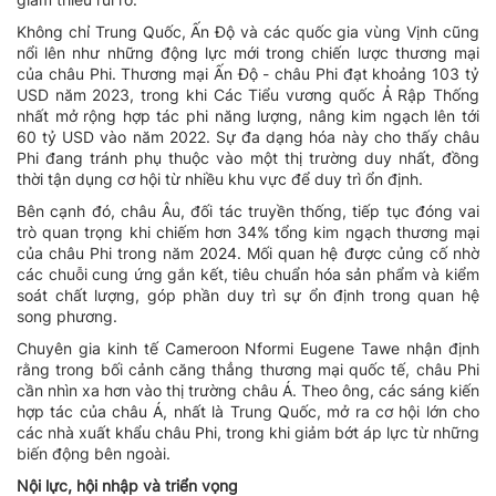
Không chỉ Trung Quốc, Ấn Độ và các quốc gia vùng Vịnh cũng
nổi lên như những động lực mới trong chiến lược thương mại
của châu Phi. Thương mại Ấn Độ - châu Phi đạt khoảng 103 tỷ
USD năm 2023, trong khi Các Tiểu vương quốc Ả Rập Thống
nhất mở rộng hợp tác phi năng lượng, nâng kim ngạch lên tới
60 tỷ USD vào năm 2022. Sự đa dạng hóa này cho thấy châu
Phi đang tránh phụ thuộc vào một thị trường duy nhất, đồng
thời tận dụng cơ hội từ nhiều khu vực để duy trì ổn định.
Bên cạnh đó, châu Âu, đối tác truyền thống, tiếp tục đóng vai
trò quan trọng khi chiếm hơn 34% tổng kim ngạch thương mại
của châu Phi trong năm 2024. Mối quan hệ được củng cố nhờ
các chuỗi cung ứng gắn kết, tiêu chuẩn hóa sản phẩm và kiểm
soát chất lượng, góp phần duy trì sự ổn định trong quan hệ
song phương.
Chuyên gia kinh tế Cameroon Nformi Eugene Tawe nhận định
rằng trong bối cảnh căng thẳng thương mại quốc tế, châu Phi
cần nhìn xa hơn vào thị trường châu Á. Theo ông, các sáng kiến
hợp tác của châu Á, nhất là Trung Quốc, mở ra cơ hội lớn cho
các nhà xuất khẩu châu Phi, trong khi giảm bớt áp lực từ những
biến động bên ngoài.
Nội lực, hội nhập và triển vọng