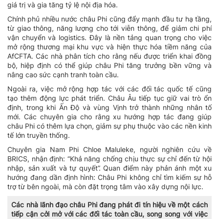
giá trị và gia tăng tỷ lệ nội địa hóa.
Chính phủ nhiều nước châu Phi cũng đẩy mạnh đầu tư hạ tầng,
từ giao thông, năng lượng cho tới viễn thông, để giảm chi phí
vận chuyển và logistics. Đây là nền tảng quan trọng cho việc
mở rộng thương mại khu vực và hiện thực hóa tiềm năng của
AfCFTA. Các nhà phân tích cho rằng nếu được triển khai đồng
bộ, hiệp định có thể giúp châu Phi tăng trưởng bền vững và
nâng cao sức cạnh tranh toàn cầu.
Ngoài ra, việc mở rộng hợp tác với các đối tác quốc tế cũng
tạo thêm động lực phát triển. Châu Âu tiếp tục giữ vai trò ổn
định, trong khi Ấn Độ và vùng Vịnh trở thành những nhân tố
mới. Các chuyên gia cho rằng xu hướng hợp tác đang giúp
châu Phi có thêm lựa chọn, giảm sự phụ thuộc vào các nền kinh
tế lớn truyền thống.
Chuyên gia Nam Phi Chloe Maluleke, người nghiên cứu về
BRICS, nhận định: “Khả năng chống chịu thực sự chỉ đến từ hội
nhập, sản xuất và tự quyết”. Quan điểm này phản ánh một xu
hướng đang dần định hình: Châu Phi không chỉ tìm kiếm sự hỗ
trợ từ bên ngoài, mà còn đặt trọng tâm vào xây dựng nội lực.
Các nhà lãnh đạo châu Phi đang phát đi tín hiệu về một cách
tiếp cận cởi mở với các đối tác toàn cầu, song song với việc