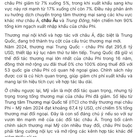
châu Phi giảm từ 7% xuống 5%, trong khi xuất khẩu sang khu
vực này rơi mạnh từ 17% xuống chỉ còn 7%. Điều này phản ánh
xu hướng dịch chuyển trọng tâm thương mại sang các khu vực
khác như châu Á,
châu Âu
và
Trung Đông
, hiện chiếm hơn 90%
tổng kim ngạch xuất nhập khẩu của châu Phi.
Thương mại nội khối và hợp tác với châu Á, đặc biệt là Trung
Quốc, đang trở thành trụ cột của cấu trúc thương mại mới.
Năm 2024, thương mại Trung Quốc - châu Phi đạt 295,6 tỷ
USD, thiết lập kỷ lục năm thứ tư liên tiếp. Trung Quốc đã giữ vị
thế đối tác thương mại lớn nhất của châu Phi trong 16 năm,
đồng thời mở rộng ưu đãi thuế 0% cho 100% dòng thuế đối với
53 quốc gia châu Phi có quan hệ ngoại giao. Chính sách này
được coi là cú hích quan trọng, giúp giảm chi phí xuất khẩu và
mang lại tín hiệu tích cực về hợp tác lâu dài.
Ở chiều ngược lại, Mỹ vẫn là một đối tác quan trọng, nhưng tỷ
trọng trong tổng thương mại của châu Phi đã giảm. Số liệu từ
Trung tâm Thương mại Quốc tế
(ITC) cho thấy thương mại châu
Phi – Mỹ năm 2024 đạt khoảng 67,4 tỷ USD, chỉ chiếm 5% tổng
thương mại đối ngoại. Đây là con số đáng chú ý nếu so với sự
vươn lên mạnh mẽ của các đối tác châu Á. Trong bối cảnh
chính sách thương mại Mỹ còn nhiều thay đổi, châu Phi buộc
phải tăng cường nội lực và mở rộng các kênh hợp tác khác để
giảm thiểu rủi ro.