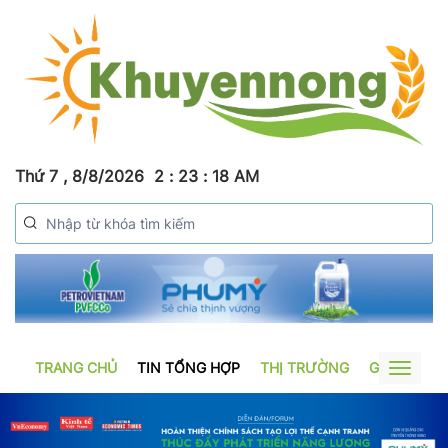
Thứ 7 , 8/8/2026
2
:
23
:
19
AM
TRANG CHỦ
TIN TỔNG HỢP
THỊ TRƯỜNG
GƯƠNG SẢ
Toggle
navigat