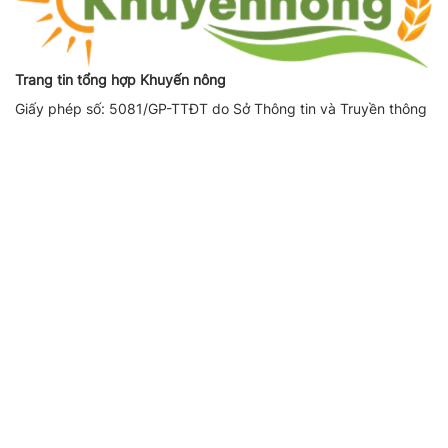
Trang tin tổng hợp Khuyến nông
Giấy phép số: 5081/GP-TTĐT do Sở Thông tin và Truyền thông
Hà Nội cấp ngày 17/10/2019
Giấy phép sửa đổi, bổ sung số (lần 1): 3775/GP-TTĐT do Sở
Thông tin và Truyền thông Hà Nội cấp ngày 08/12/2022
Giấy phép sửa đổi, bổ sung số (lần 2): 164/GP-TTĐT do Sở
Thông tin và Truyền thông Hà Nội cấp ngày 14/08/2023
Người chịu trách nhiệm nội dung trang thông tin điện tử tổng
hợp: Giám Đốc - Phạm Ngọc Thuấn
Liên hệ quảng cáo
CÔNG TY TNHH DỊCH VỤ THÔNG TIN VÀ PHÁT TRIỂN NỘI
DUNG DATASHARE
Địa chỉ:
Tầng 2, Tòa nhà 29T1 Hoàng Đạo Thúy, Phường Yên
Hòa, Thành phố Hà Nội
SĐT:
0971521639