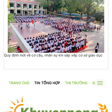
Quy định mới về cơ cấu, nhân sự khi sắp xếp cơ sở giáo dục
TRANG CHỦ
TIN TỔNG HỢP
THỊ TRƯỜNG
GƯƠNG SẢ
Toggle
navigat