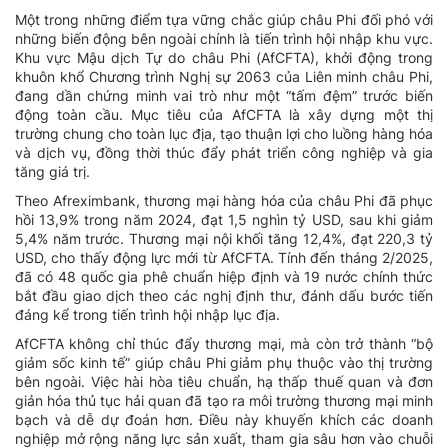
Một trong những điểm tựa vững chắc giúp châu Phi đối phó với
những biến động bên ngoài chính là tiến trình hội nhập khu vực.
Khu vực Mậu dịch Tự do châu Phi (AfCFTA), khởi động trong
khuôn khổ Chương trình Nghị sự 2063 của Liên minh châu Phi,
đang dần chứng minh vai trò như một “tấm đệm” trước biến
động toàn cầu. Mục tiêu của AfCFTA là xây dựng một thị
trường chung cho toàn lục địa, tạo thuận lợi cho luồng hàng hóa
và dịch vụ, đồng thời thúc đẩy phát triển công nghiệp và gia
tăng giá trị.
Theo Afreximbank, thương mại hàng hóa của châu Phi đã phục
hồi 13,9% trong năm 2024, đạt 1,5 nghìn tỷ USD, sau khi giảm
5,4% năm trước. Thương mại nội khối tăng 12,4%, đạt 220,3 tỷ
USD, cho thấy động lực mới từ AfCFTA. Tính đến tháng 2/2025,
đã có 48 quốc gia phê chuẩn hiệp định và 19 nước chính thức
bắt đầu giao dịch theo các nghị định thư, đánh dấu bước tiến
đáng kể trong tiến trình hội nhập lục địa.
AfCFTA không chỉ thúc đẩy thương mại, mà còn trở thành “bộ
giảm sốc kinh tế” giúp châu Phi giảm phụ thuộc vào thị trường
bên ngoài. Việc hài hòa tiêu chuẩn, hạ thấp thuế quan và đơn
giản hóa thủ tục hải quan đã tạo ra môi trường thương mại minh
bạch và dễ dự đoán hơn. Điều này khuyến khích các doanh
nghiệp mở rộng năng lực sản xuất, tham gia sâu hơn vào chuỗi