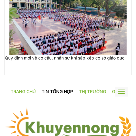
Quy định mới về cơ cấu, nhân sự khi sắp xếp cơ sở giáo dục
TRANG CHỦ
TIN TỔNG HỢP
THỊ TRƯỜNG
GƯƠNG SẢ
Toggle
navigat