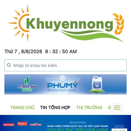
Thứ 7 , 8/8/2026
9
:
32
:
51
AM
TRANG CHỦ
TIN TỔNG HỢP
THỊ TRƯỜNG
GƯƠNG SẢ
Toggle
navigat