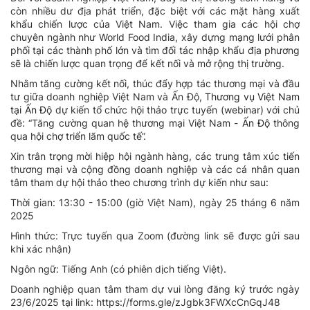
còn nhiều dư địa phát triển, đặc biệt với các mặt hàng xuất
khẩu chiến lược của Việt Nam. Việc tham gia các hội chợ
chuyên ngành như World Food India, xây dựng mạng lưới phân
phối tại các thành phố lớn và tìm đối tác nhập khẩu địa phương
sẽ là chiến lược quan trọng để kết nối và mở rộng thị trường.
Nhằm tăng cường kết nối, thúc đẩy hợp tác thương mại và đầu
tư giữa doanh nghiệp Việt Nam và Ấn Độ,
Thương vụ Việt Nam
tại Ấn Độ
dự kiến tổ chức hội thảo trực tuyến (webinar) với chủ
đề: “Tăng cường quan hệ thương mại Việt Nam -
Ấn Độ
thông
qua hội chợ triển lãm quốc tế”.
Xin trân trọng mời hiệp hội ngành hàng, các trung tâm xúc tiến
thương mại và cộng đồng doanh nghiệp và các cá nhân quan
tâm tham dự hội thảo theo chương trình dự kiến như sau:
Thời gian: 13:30 - 15:00 (giờ Việt Nam), ngày 25 tháng 6 năm
2025
Hình thức: Trực tuyến qua Zoom (đường link sẽ được gửi sau
khi xác nhận)
Ngôn ngữ: Tiếng Anh (có phiên dịch tiếng Việt).
Doanh nghiệp quan tâm tham dự vui lòng đăng ký trước ngày
23/6/2025 tại link: https://forms.gle/zJgbk3FWXcCnGqJ48